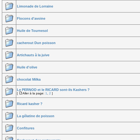
Limonade de Lorraine
Flocons d'avoine
Huile de Tournesol
cacherout Dun poisson
Artichauts à la juive
Huile d'olive
chocolat Milka
Le PERNOD et le RICARD sont-ils Kashers ?
[
Aller à la page:
1
,
2
]
Ricard kasher ?
La gélatine de poisson
Confitures