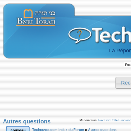
La Répon
Rec
Autres questions
Modérateurs:
Rav Dov Roth-Lumbros
Techouvot.com Index du Forum
»
Autres questions