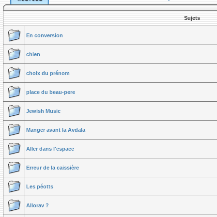
Sujets
En conversion
chien
choix du prénom
place du beau-pere
Jewish Music
Manger avant la Avdala
Aller dans l'espace
Erreur de la caissière
Les péotts
Allorav ?