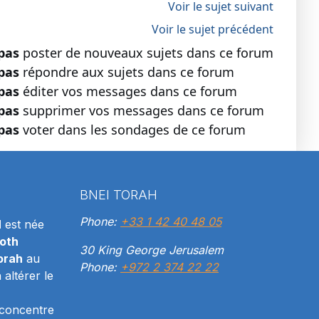
Voir le sujet suivant
Voir le sujet précédent
pas
poster de nouveaux sujets dans ce forum
pas
répondre aux sujets dans ce forum
pas
éditer vos messages dans ce forum
pas
supprimer vos messages dans ce forum
pas
voter dans les sondages de ce forum
BNEI TORAH
Phone:
+33 1 42 40 48 05
H
est née
oth
30 King George Jerusalem
orah
au
Phone:
+972 2 374 22 22
altérer le
 concentre