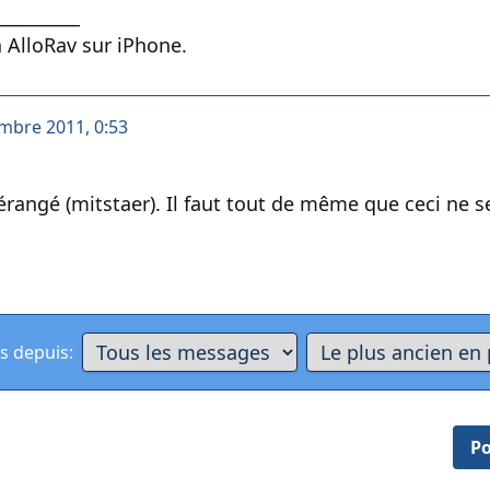
__________
 AlloRav sur iPhone.
mbre 2011, 0:53
érangé (mitstaer). Il faut tout de même que ceci ne 
s depuis:
Po