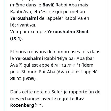
(même dans le
Bavli
) Rabbi Aba mais
Rabbi Ava, et c’est ce qui permet au
Yeroushalmi
de l’appeler Rabbi Va en
l’écrivant ווא.
Voir par exemple
Yeroushalmi Shviit
(IX,1)
.
Et nous trouvons de nombreuses fois dans
le
Yeroushalmi
Rabbi ‘Hiya bar Aba (bar
Ava ?) qui est appelé ר' חייא בר ווא (idem
pour Shimon Bar Aba (Ava) qui est appelé
שמעון בר ווא).
Dans cette note du Sefer, je rapporte un de
mes échanges avec le regretté
Rav
Rozenberg
ז"ל .