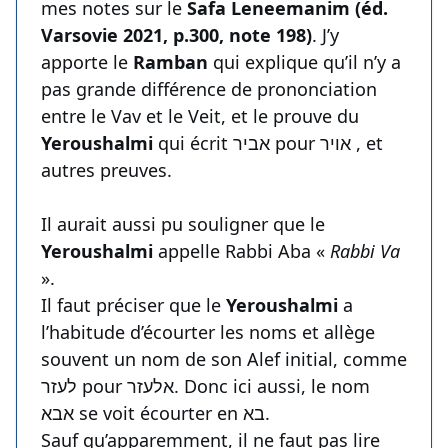
mes notes sur le
Safa Leneemanim (éd.
Varsovie 2021, p.300, note 198)
. J’y
apporte le
Ramban
qui explique qu’il n’y a
pas grande différence de prononciation
entre le Vav et le Veit, et le prouve du
Yeroushalmi
qui écrit אביר pour אויר , et
autres preuves.
Il aurait aussi pu souligner que le
Yeroushalmi
appelle Rabbi Aba «
Rabbi Va
».
Il faut préciser que le
Yeroushalmi
a
l’habitude d’écourter les noms et allège
souvent un nom de son Alef initial, comme
לעזר pour אלעזר. Donc ici aussi, le nom
אבא se voit écourter en בא.
Sauf qu’apparemment, il ne faut pas lire