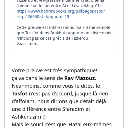
Tizkérou et V(W)aassitem dans le Kriat Chéma
(comme on le fait entre Al et Levavekha). Cf ici :
https://www.hebrewbooks.org/pdfpager.aspx?
req=42696&st=&pgnum=19
Cette preuve est intéressante, mais il me semble
que Tossfot dans Brakhot rapporte une liste mais
n'inclut pas ce cas précis de Tizkerou
Vaassitem...
Votre preuve est très sympathique!
ça va dans le sens de
Rav Mazouz.
Néanmoins, comme vous le dites, le
Tosfot
n'est pas d'accord, jusque-là rien
d'affolant, nous dirions que c'était déjà
une différence entre Sfaradim et
Ashkenazim :)
Mais le souci c'est que 'Hazal eux-mêmes