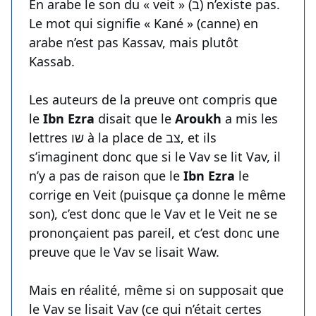
En arabe le son du « veit » (ב) n’existe pas.
Le mot qui signifie « Kané » (canne) en
arabe n’est pas Kassav, mais plutôt
Kassab.
Les auteurs de la preuve ont compris que
le
Ibn Ezra
disait que le
Aroukh
a mis les
lettres שו à la place de צב, et ils
s’imaginent donc que si le Vav se lit Vav, il
n’y a pas de raison que le
Ibn Ezra
le
corrige en Veit (puisque ça donne le même
son), c’est donc que le Vav et le Veit ne se
prononçaient pas pareil, et c’est donc une
preuve que le Vav se lisait Waw.
Mais en réalité, même si on supposait que
le Vav se lisait Vav (ce qui n’était certes