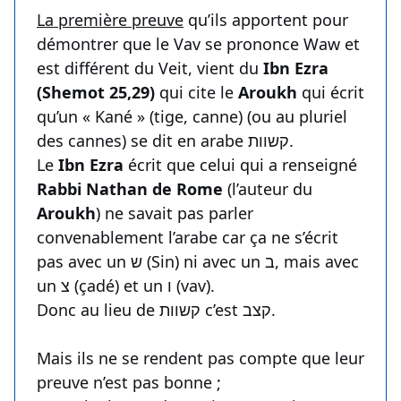
La première preuve
qu’ils apportent pour
démontrer que le Vav se prononce Waw et
est différent du Veit, vient du
Ibn Ezra
(Shemot 25,29)
qui cite le
Aroukh
qui écrit
qu’un « Kané » (tige, canne) (ou au pluriel
des cannes) se dit en arabe קשוות.
Le
Ibn Ezra
écrit que celui qui a renseigné
Rabbi Nathan de Rome
(l’auteur du
Aroukh
) ne savait pas parler
convenablement l’arabe car ça ne s’écrit
pas avec un ש (Sin) ni avec un ב, mais avec
un צ (çadé) et un ו (vav).
Donc au lieu de קשוות c’est קצב.
Mais ils ne se rendent pas compte que leur
preuve n’est pas bonne ;