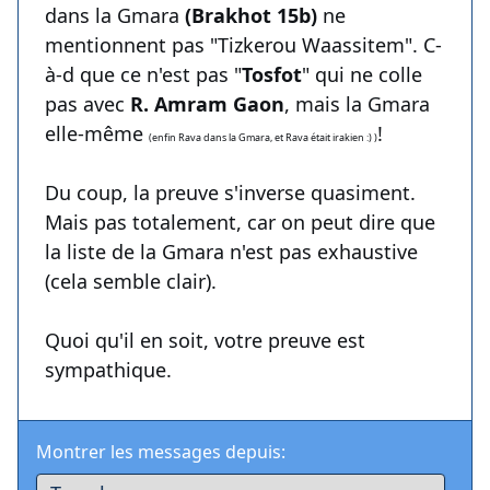
dans la Gmara
(Brakhot 15b)
ne
mentionnent pas "Tizkerou Waassitem". C-
à-d que ce n'est pas "
Tosfot
" qui ne colle
pas avec
R. Amram Gaon
, mais la Gmara
elle-même
!
(enfin Rava dans la Gmara, et Rava était irakien :) )
Du coup, la preuve s'inverse quasiment.
Mais pas totalement, car on peut dire que
la liste de la Gmara n'est pas exhaustive
(cela semble clair).
Quoi qu'il en soit, votre preuve est
sympathique.
Montrer les messages depuis: