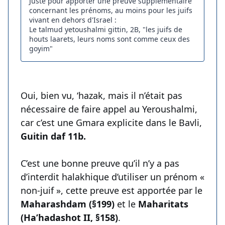
Juste pour apporter une preuve supplémentaire
concernant les prénoms, au moins pour les juifs
vivant en dehors d'Israel :
Le talmud yetoushalmi gittin, 2B, "les juifs de
houts laarets, leurs noms sont comme ceux des
goyim"
Oui, bien vu, ‘hazak, mais il n’était pas
nécessaire de faire appel au Yeroushalmi,
car c’est une Gmara explicite dans le Bavli,
Guitin daf 11b.
C’est une bonne preuve qu’il n’y a pas
d’interdit halakhique d’utiliser un prénom «
non-juif », cette preuve est apportée par le
Maharashdam (§199)
et le
Maharitats
(Ha’hadashot II, §158)
.