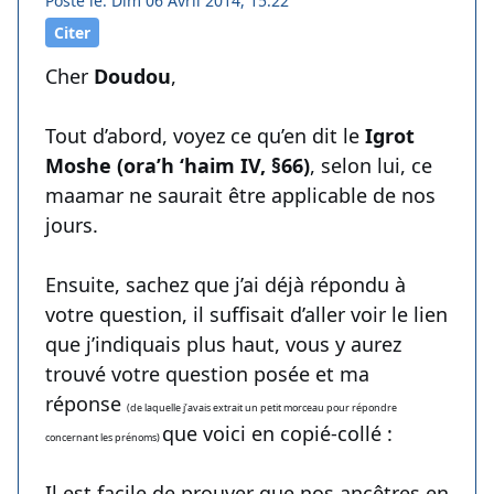
Posté le: Dim 06 Avril 2014, 15:22
Citer
Cher
Doudou
,
Tout d’abord, voyez ce qu’en dit le
Igrot
Moshe (ora’h ‘haim IV, §66)
, selon lui, ce
maamar ne saurait être applicable de nos
jours.
Ensuite, sachez que j’ai déjà répondu à
votre question, il suffisait d’aller voir le lien
que j’indiquais plus haut, vous y aurez
trouvé votre question posée et ma
réponse
(de laquelle j’avais extrait un petit morceau pour répondre
que voici en copié-collé :
concernant les prénoms)
Il est facile de prouver que nos ancêtres en