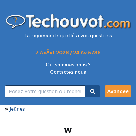
La
réponse
de qualité à vos questions
7 AoÃ»t 2026 / 24 Av 5786
Qui sommes nous ?
Contactez nous
Avancée
»
Jeûnes
w