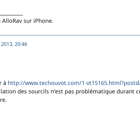
__________
 AlloRav sur iPhone.
t 2013, 20:46
r à
http://www.techouvot.com/1-vt15165.html?postd
pilation des sourcils n'est pas problématique durant c
re.