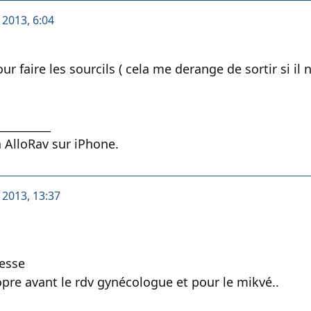
t 2013, 6:04
our faire les sourcils ( cela me derange de sortir si il
__________
 AlloRav sur iPhone.
t 2013, 13:37
resse
ropre avant le rdv gynécologue et pour le mikvé..