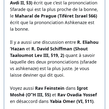
Avdi II, §3)
écrit que c’est la prononciation
Sfarade qui est la plus proche de la bonne,
le
Maharal de Prague (Tiféret Israel §66)
écrit que la prononciation Ashkenaze est
la bonne.
Il y a aussi une discussion entre
R. Eliahou
‘Hazan
et
R. David Schiffman (Shout
Taaloumot Lev III, §19, 2)
quant à savoir
laquelle des deux prononciations (sfarade
vs ashkenaze) est la plus juste. Je vous
laisse deviner qui dit quoi.
Voyez aussi
Rav Feinstein
dans
Igrot
Moshé (O’’H III, §5)
et
Rav Ovadia Yossef
en désaccord dans
Yabia Omer (VI, §11)
.