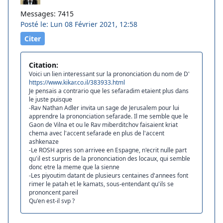
Messages: 7415
Posté le: Lun 08 Février 2021, 12:58
Citer
Citation:
Voici un lien interessant sur la prononciation du nom de D'
https://www.kikar.co.il/383933.html
Je pensais a contrario que les sefaradim etaient plus dans
le juste puisque
-Rav Nathan Adler invita un sage de Jerusalem pour lui
apprendre la prononciation sefarade. Il me semble que le
Gaon de Vilna et ou le Rav miberditchov faisaient kriat
chema avec l'accent sefarade en plus de l'accent
ashkenaze
-Le ROSH apres son arrivee en Espagne, n'ecrit nulle part
qu'il est surpris de la prononciation des locaux, qui semble
donc etre la meme que la sienne
-Les piyoutim datant de plusieurs centaines d'annees font
rimer le patah et le kamats, sous-entendant qu'ils se
prononcent pareil
Qu'en est-il svp ?