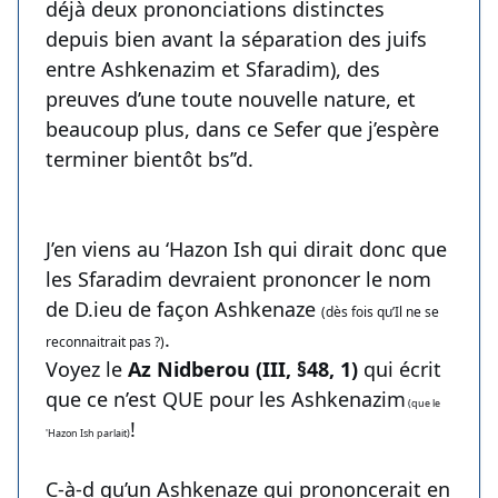
déjà deux prononciations distinctes
depuis bien avant la séparation des juifs
entre Ashkenazim et Sfaradim), des
preuves d’une toute nouvelle nature, et
beaucoup plus, dans ce Sefer que j’espère
terminer bientôt bs’’d.
J’en viens au ‘Hazon Ish qui dirait donc que
les Sfaradim devraient prononcer le nom
de D.ieu de façon Ashkenaze
(dès fois qu’Il ne se
.
reconnaitrait pas ?)
Voyez le
Az Nidberou (III, §48, 1)
qui écrit
que ce n’est QUE pour les Ashkenazim
(que le
!
'Hazon Ish parlait)
C-à-d qu’un Ashkenaze qui prononcerait en