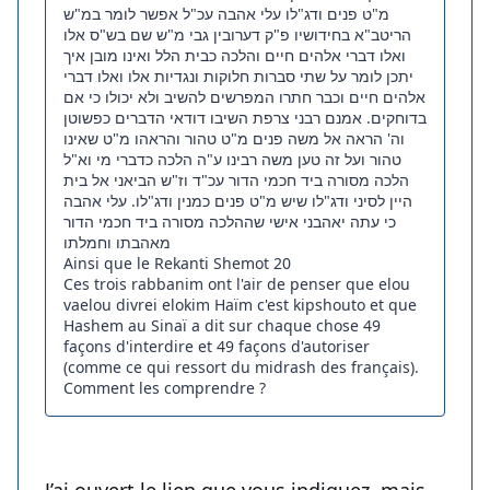
מ"ט פנים ודג"לו עלי אהבה עכ"ל אפשר לומר במ"ש
הריטב"א בחידושיו פ"ק דערובין גבי מ"ש שם בש"ס אלו
ואלו דברי אלהים חיים והלכה כבית הלל ואינו מובן איך
יתכן לומר על שתי סברות חלוקות ונגדיות אלו ואלו דברי
אלהים חיים וכבר חתרו המפרשים להשיב ולא יכולו כי אם
בדוחקים. אמנם רבני צרפת השיבו דודאי הדברים כפשוטן
וה' הראה אל משה פנים מ"ט טהור והראהו מ"ט שאינו
טהור ועל זה טען משה רבינו ע"ה הלכה כדברי מי וא"ל
הלכה מסורה ביד חכמי הדור עכ"ד וז"ש הביאני אל בית
היין לסיני ודג"לו שיש מ"ט פנים כמנין ודג"לו. עלי אהבה
כי עתה יאהבני אישי שההלכה מסורה ביד חכמי הדור
מאהבתו וחמלתו
Ainsi que le Rekanti Shemot 20
Ces trois rabbanim ont l'air de penser que elou
vaelou divrei elokim Haïm c'est kipshouto et que
Hashem au Sinaï a dit sur chaque chose 49
façons d'interdire et 49 façons d'autoriser
(comme ce qui ressort du midrash des français).
Comment les comprendre ?