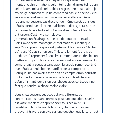
l’impression de sortir de chaque souggia avec une
montagne d’informations selon tel rabbin d’après tel rabbin
selon la ava mina de tel rabbin. En gros rien n’est clair et je
trouve ça démotivant. Je ne comprend pas le principe « elou
vé élou divré elokim haim » de manière littérale. Deux
rabbins ne peuvent pas discuter du même sujet, dans des
détails identiques, être en mahloket et dire « j’ai raison, le
rabbin en face a tort » et qu’on me dise qu’en fait les deux
ont raison. C’est invraisemblable.
J’aimerais un éclairage sur le but de toute cette étude.
Sortir avec cette montagne d’informations sur chaque
sujet? Comprendre que c’est justement la volonté d’Hachem
qu’il y ait 40 avis sur un sujet? Naturellement j’aurais eu
tendance à reprocher à tous les commentateurs de chacun
mettre son grain de sel sur chaque sujet et dire comment il
comprenait la souggia sans qu’on lui ait clairement certifié
que c’était la seule bonne manière de la comprendre.
Pourquoi ne pas avoir assez pris en compte qu’on pourrait
tout autant adhérer à la vision de leur contradicteur et
qu’en affirmant leur vision des choses avec certitude il ne
font que rendre la chose moins claire.
Vous citez souvent beaucoup d’avis différents et
contradictoires quand on vous pose une question. Quelle
est votre manière d’appréhender tous ces avis? Ils
constituent la richesse de la torah, chaque rabbin vient
prouver à travers son avis sur une question que la torah est