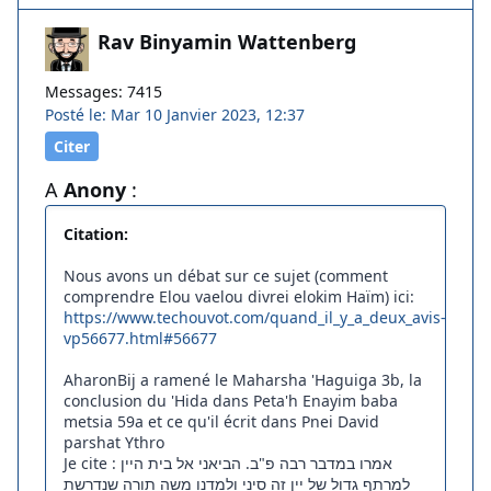
Rav Binyamin Wattenberg
Messages: 7415
Posté le: Mar 10 Janvier 2023, 12:37
Citer
A
Anony
:
Citation:
Nous avons un débat sur ce sujet (comment
comprendre Elou vaelou divrei elokim Haïm) ici:
https://www.techouvot.com/quand_il_y_a_deux_avis-
vp56677.html#56677
AharonBij a ramené le Maharsha 'Haguiga 3b, la
conclusion du 'Hida dans Peta'h Enayim baba
metsia 59a et ce qu'il écrit dans Pnei David
parshat Ythro
Je cite : אמרו במדבר רבה פ"ב. הביאני אל בית היין
למרתף גדול של יין זה סיני ולמדנו משה תורה שנדרשת