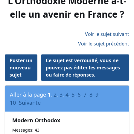
L'Orthodoxie Moderne a-t-
elle un avenir en France ?
Voir le sujet suivant
Voir le sujet précédent
Poster un
Ce sujet est verrouillé, vous ne
nouveau
pouvez pas éditer les messages
sujet
ou faire de réponses.
Aller à la page
1
,
2
,
3
,
4
,
5
,
6
,
7
,
8
,
9
,
10
Suivante
Modern Orthodox
Messages: 43