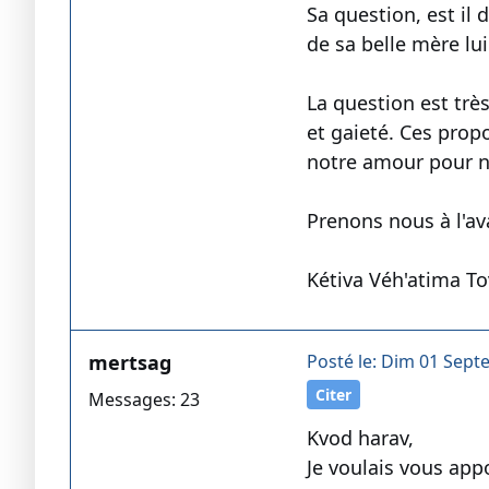
Sa question, est il
de sa belle mère lui
La question est trè
et gaieté. Ces prop
notre amour pour no
Prenons nous à l'av
Kétiva Véh'atima To
mertsag
Posté le: Dim 01 Sept
Citer
Messages: 23
Kvod harav,
Je voulais vous app