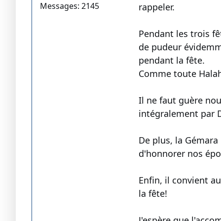
Messages: 2145
rappeler.
Pendant les trois f
de pudeur évidemmen
pendant la fête.
Comme toute Halaha
Il ne faut guère no
intégralement par D
De plus, la Gémara é
d'honnorer nos épo
Enfin, il convient a
la fête!
J'espère que l'acco