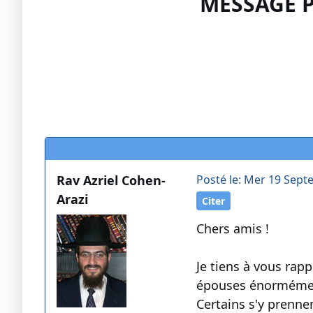
MESSAGE P
Rav Azriel Cohen-
Posté le: Mer 19 Sept
Arazi
Citer
Chers amis !
Je tiens à vous rap
épouses énormément
Certains s'y prennen