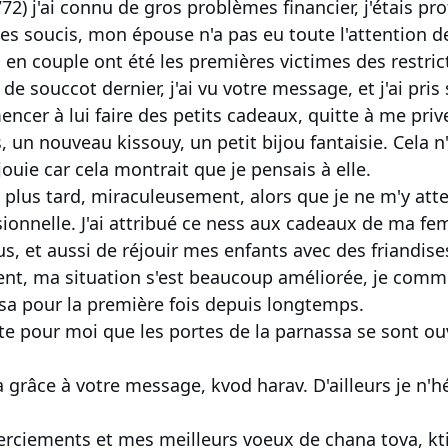
772) j'ai connu de gros problèmes financier, j'étais 
es soucis, mon épouse n'a pas eu toute l'attention de
 en couple ont été les premières victimes des restric
n de souccot dernier, j'ai vu votre message, et j'ai pri
cer à lui faire des petits cadeaux, quitte à me prive
s, un nouveau kissouy, un petit bijou fantaisie. Cela 
ouie car cela montrait que je pensais à elle.
lus tard, miraculeusement, alors que je ne m'y atten
ionnelle. J'ai attribué ce ness aux cadeaux de ma femm
us, et aussi de réjouir mes enfants avec des friandis
nt, ma situation s'est beaucoup améliorée, je comme
sa pour la première fois depuis longtemps.
ute pour moi que les portes de la parnassa se sont ou
a grâce à votre message, kvod harav. D'ailleurs je n'h
rciements et mes meilleurs voeux de chana tova, kti