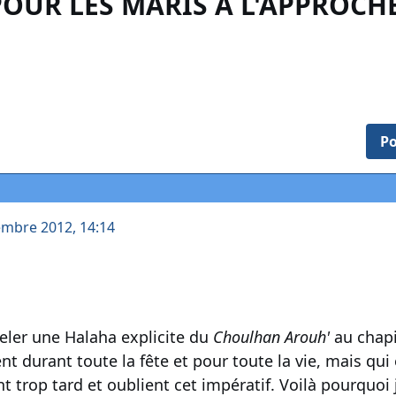
OUR LES MARIS À L'APPROCHE
Po
embre 2012, 14:14
peler une Halaha explicite du
Choulhan Arouh'
au chapi
 durant toute la fête et pour toute la vie, mais qu
t trop tard et oublient cet impératif. Voilà pourquoi j