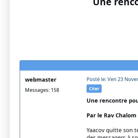
Une renco
webmaster
Posté le: Ven 23 Nove
Citer
Messages: 158
Une rencontre pour
Par le Rav Chalom
Yaacov quitte son te
des messagers à son 