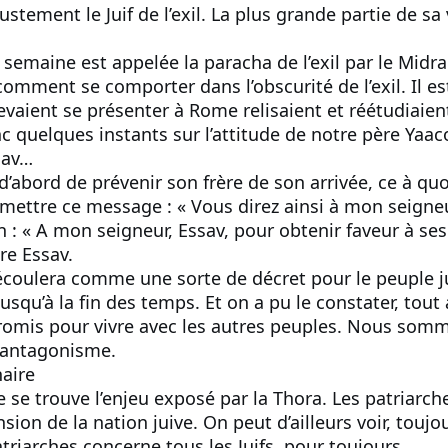
stement le Juif de l’exil. La plus grande partie de sa v
semaine est appelée la paracha de l’exil par le Midra
omment se comporter dans l’obscurité de l’exil. Il es
devaient se présenter à Rome relisaient et réétudiaien
quelques instants sur l’attitude de notre père Yaaco
sav…
’abord de prévenir son frère de son arrivée, ce à quoi 
mettre ce message : « Vous direz ainsi à mon seigneur
oin : « A mon seigneur, Essav, pour obtenir faveur à ses 
re Essav.
écoulera comme une sorte de décret pour le peuple ju
jusqu’à la fin des temps. Et on a pu le constater, tout a
mis pour vivre avec les autres peuples. Nous sommes
t antagonisme.
aire
ue se trouve l’enjeu exposé par la Thora. Les patriarch
nsion de la nation juive. On peut d’ailleurs voir, tou
triarches concerne tous les Juifs, pour toujours.