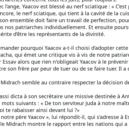
ec l’ange, Yaacov est blessé au nerf sciatique : « C’e
core, le nerf sciatique, qui tient à la cavité de la cuiss
son ensemble doit faire un travail de perfection, pou
s nos patriarches individuellement. Et ensuite pours
érite d’être les représentants de la divinité.
mander pourquoi Yaacov a-t-il choisi d’adopter cette a
cha, qui émet une critique vis à vis de notre patriar
ssav alors que rien n'obligeait Yaacov à le prévenir d
re son frère par peur de tuer ou de se faire tuer. Il 
e Midrach semble au contraire respecter la décision de
si dicta à son secrétaire une missive destinée à Ant
ots suivants : « De ton serviteur Juda à notre maître
 te rabaisser ainsi devant lui ?»
 notre père Yaacov », lui répondit-il, qui s’adresse à
 le Midrach montre le rapport entre les nations qui a 