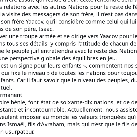
 relations avec les autres Nations pour le reste de l’
a visite des messagers de son frère, il n’est pas dans 
son frère Yaacov, qu’il considère comme celui qui lui 
s de son père, Isaac.
ver une troupe armée et se dirige vers Yaacov pour le
s tous ses détails, y compris l’attitude de chacun de
ue le peuple juif entretiendra avec le reste des Nati
une perspective globale des équilibres en jeu.
s est un signe pour leurs enfants », commentent nos s
 qui fixe le niveau » de toutes les nations pour toujo
nfants. Car il faut savoir que le niveau des peuples, 
ituel.
ermanent
e bénie, font état de soixante-dix nations, et de deu
onstante et incontournable. Actuellement, nous assisto
eulent imposer au monde les valeurs tronquées qu’i
s Ismaël, fils d’Avraham, mais qui n’est que le fils de l
 usurpateur.