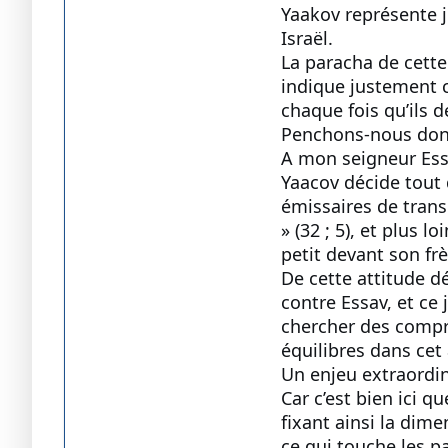
Yaakov représente ju
Israël.
La paracha de cette 
indique justement c
chaque fois qu’ils 
Penchons-nous donc 
A mon seigneur Es
Yaacov décide tout d
émissaires de trans
» (32 ; 5), et plus l
petit devant son frè
De cette attitude d
contre Essav, et ce 
chercher des compro
équilibres dans ce
Un enjeu extraordin
Car c’est bien ici q
fixant ainsi la dime
ce qui touche les pa