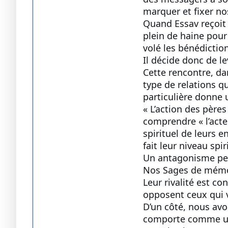
marquer et fixer nos
Quand Essav reçoit l
plein de haine pour 
volé les bénédiction
Il décide donc de le
Cette rencontre, dan
type de relations q
particulière donne 
« L’action des père
comprendre « l’acte
spirituel de leurs e
fait leur niveau spir
Un antagonisme p
Nos Sages de mémoir
Leur rivalité est c
opposent ceux qui v
D’un côté, nous avon
comporte comme un