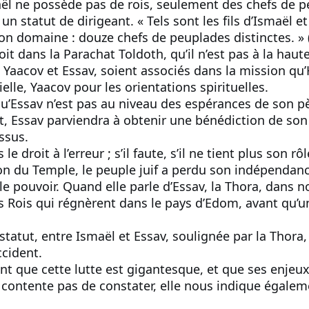
ël ne possède pas de rois, seulement des chefs de p
un statut de dirigeant. « Tels sont les fils d’Ismaël 
n domaine : douze chefs de peuplades distinctes. » (‘
it dans la Parachat Toldoth, qu’il n’est pas à la haut
, Yaacov et Essav, soient associés dans la mission qu
ielle, Yaacov pour les orientations spirituelles.
u’Essav n’est pas au niveau des espérances de son père 
t, Essav parviendra à obtenir une bénédiction de son
ssus.
 le droit à l’erreur ; s’il faute, s’il ne tient plus son r
on du Temple, le peuple juif a perdu son indépendance 
le pouvoir. Quand elle parle d’Essav, la Thora, dans 
les Rois qui régnèrent dans le pays d’Edom, avant qu’un
statut, entre Ismaël et Essav, soulignée par la Thora,
ccident.
nt que cette lutte est gigantesque, et que ses enje
 contente pas de constater, elle nous indique égaleme