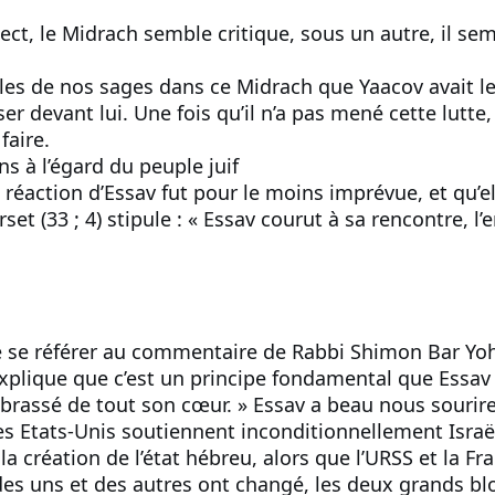
ect, le Midrach semble critique, sous un autre, il s
oles de nos sages dans ce Midrach que Yaacov avait les
er devant lui. Une fois qu’il n’a pas mené cette lutte,
faire.
ns à l’égard du peuple juif
réaction d’Essav fut pour le moins imprévue, et qu’e
erset (33 ; 4) stipule : « Essav courut à sa rencontre, 
de se référer au commentaire de Rabbi Shimon Bar Yohaï
plique que c’est un principe fondamental que Essav ha
 embrassé de tout son cœur. » Essav a beau nous sourire
es Etats-Unis soutiennent inconditionnellement Israël
la création de l’état hébreu, alors que l’URSS et la Fra
des uns et des autres ont changé, les deux grands bl