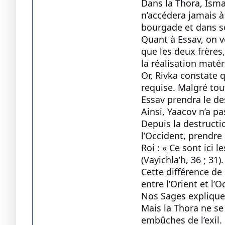
Dans la Thora, Isma
n’accédera jamais à 
bourgade et dans so
Quant à Essav, on vo
que les deux frères
la réalisation matér
Or, Rivka constate q
requise. Malgré tou
Essav prendra le de
Ainsi, Yaacov n’a pas
Depuis la destructi
l’Occident, prendre 
Roi : « Ce sont ici 
(Vayichla’h, 36 ; 31).
Cette différence de 
entre l’Orient et l’O
Nos Sages explique
Mais la Thora ne se
embûches de l’exil.