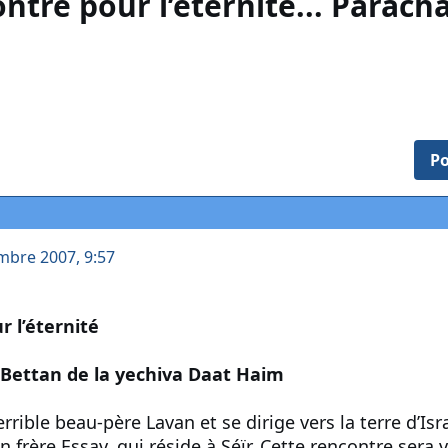
ntre pour l’éternité... Parach
Po
mbre 2007, 9:57
 l’éternité
 Bettan de la yechiva Daat Haim
rrible beau-père Lavan et se dirige vers la terre d’Isr
frère Essav, qui réside à Séïr. Cette rencontre sera v