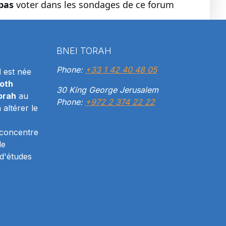
pas
voter dans les sondages de ce forum
BNEI TORAH
Phone:
+33 1 42 40 48 05
H
est née
oth
30 King George Jerusalem
orah
au
Phone:
+972 2 374 22 22
altérer le
 concentre
le
d'études