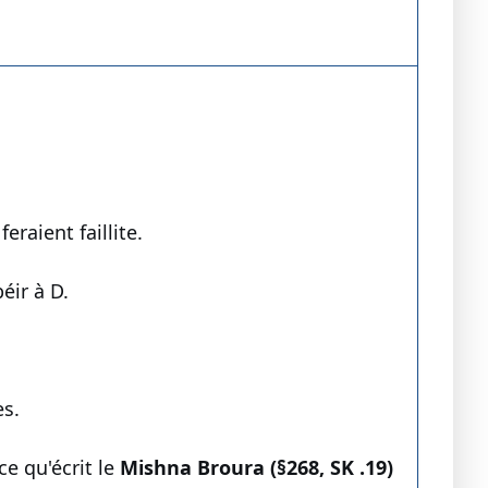
eraient faillite.
éir à D.
es.
e qu'écrit le
Mishna Broura (§268, SK .19)