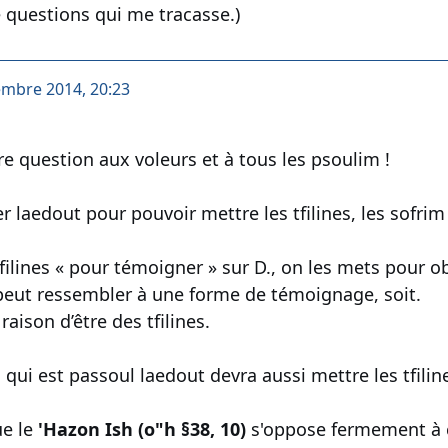
e questions qui me tracasse.)
embre 2014, 20:23
re question aux voleurs et à tous les psoulim !
her laedout pour pouvoir mettre les tfilines, les sofrim f
filines « pour témoigner » sur D., on les mets pour ob
peut ressembler à une forme de témoignage, soit.
raison d’être des tfilines.
 qui est passoul laedout devra aussi mettre les tfilin
ue le
'Hazon Ish (o"h §38, 10)
s'oppose fermement à c