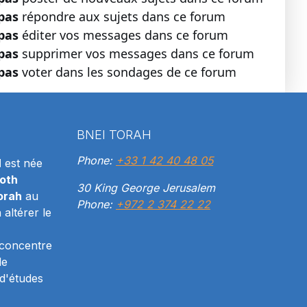
pas
répondre aux sujets dans ce forum
pas
éditer vos messages dans ce forum
pas
supprimer vos messages dans ce forum
pas
voter dans les sondages de ce forum
BNEI TORAH
Phone:
+33 1 42 40 48 05
H
est née
oth
30 King George Jerusalem
orah
au
Phone:
+972 2 374 22 22
altérer le
 concentre
le
d'études