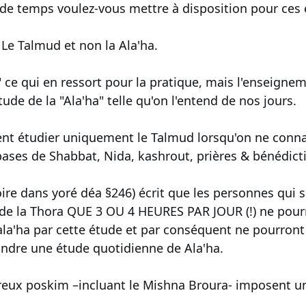
de temps voulez-vous mettre à disposition pour ces
 Le Talmud et non la Ala'ha.
e" ce qui en ressort pour la pratique, mais l'enseigne
tude de la "Ala'ha" telle qu'on l'entend de nos jours.
 étudier uniquement le Talmud lorsqu'on ne connait 
ases de Shabbat, Nida, kashrout, prières & bénédict
re dans yoré déa §246) écrit que les personnes qui so
 de la Thora QUE 3 OU 4 HEURES PAR JOUR (!) ne pour
la'ha par cette étude et par conséquent ne pourront
indre une étude quotidienne de Ala'ha.
reux poskim –incluant le Mishna Broura- imposent u