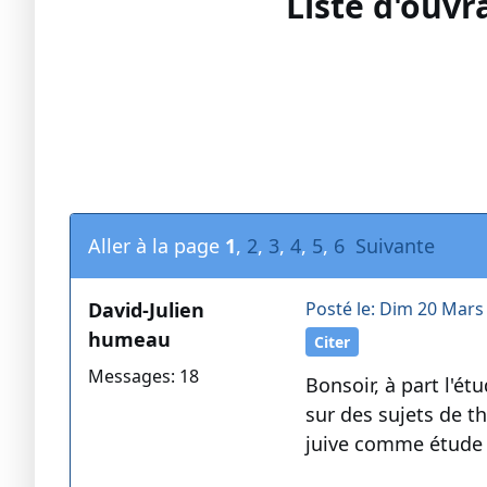
Liste d'ouvr
Aller à la page
1
,
2
,
3
,
4
,
5
,
6
Suivante
David-Julien
Posté le: Dim 20 Mars
humeau
Citer
Messages: 18
Bonsoir, à part l'é
sur des sujets de th
juive comme étude 