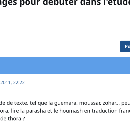
ages pour débuter dans l'étud
Po
 2011, 22:22
tude de texte, tel que la guemara, moussar, zohar... p
ora, lire la parasha et le houmash en traduction frança
de thora ?