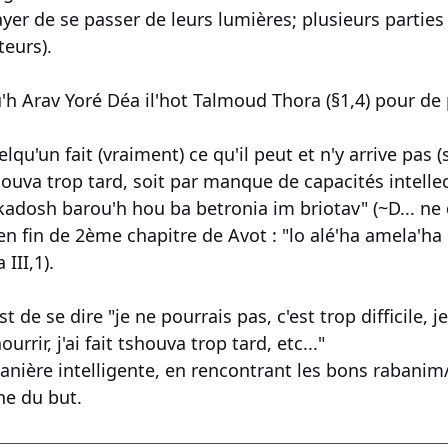
r de se passer de leurs lumières; plusieurs parties
eurs).
'h Arav Yoré Déa il'hot Talmoud Thora (§1,4) pour de 
qu'un fait (vraiment) ce qu'il peut et n'y arrive pas (s
shouva trop tard, soit par manque de capacités intellec
kadosh barou'h hou ba betronia im briotav" (~D... ne 
t en fin de 2ème chapitre de Avot : "lo alé'ha amela'h
III,1).
st de se dire "je ne pourrais pas, c'est trop difficile, j
urrir, j'ai fait tshouva trop tard, etc..."
manière intelligente, en rencontrant les bons rabani
he du but.