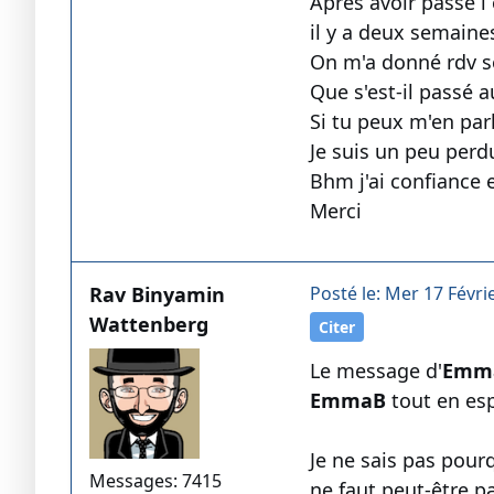
Après avoir passé l 
il y a deux semaine
On m'a donné rdv s
Que s'est-il passé a
Si tu peux m'en parl
Je suis un peu perd
Bhm j'ai confiance 
Merci
Rav Binyamin
Posté le: Mer 17 Févri
Wattenberg
Citer
Le message d'
Emm
EmmaB
tout en esp
Je ne sais pas pourq
Messages: 7415
ne faut peut-être p