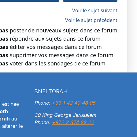
Voir le sujet suivant
Voir le sujet précédent
pas
poster de nouveaux sujets dans ce forum
pas
répondre aux sujets dans ce forum
pas
éditer vos messages dans ce forum
pas
supprimer vos messages dans ce forum
pas
voter dans les sondages de ce forum
BNEI TORAH
Phone:
+33 1 42 40 48 05
H
est née
oth
30 King George Jerusalem
orah
au
Phone:
+972 2 374 22 22
altérer le