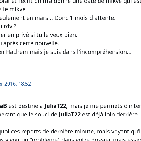
oral et l'écrit on m'a donné une date de mikve qui est
s le mikve.
eulement en mars .. Donc 1 mois d attente.
u rdv ?
er en privé si tu le veux bien.
u après cette nouvelle.
en Hachem mais je suis dans l'incompréhension...
er 2016, 18:52
aB
est destiné à
JuliaT22
, mais je me permets d'inte
érant que le souci de
JuliaT22
est déjà loin derrière.
uoi ces reports de dernière minute, mais voyant qu'il 
as y voir un "problème" dans votre dossier, mais es