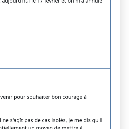
 aujourd'hui le 17 février et on m'a annulé
rvenir pour souhaiter bon courage à
ne s'agît pas de cas isolés, je me dis qu'il
sentiellement un moyen de mettre à