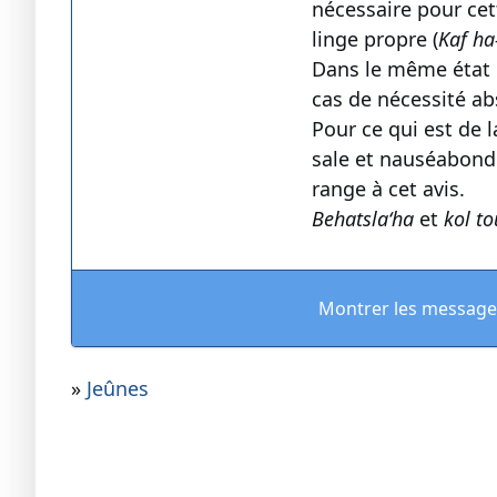
nécessaire pour cet
linge propre (
Kaf ha
Dans le même état d’
cas de nécessité abs
Pour ce qui est de l
sale et nauséabond.
range à cet avis.
Behatsla‘ha
et
kol to
Montrer les message
»
Jeûnes