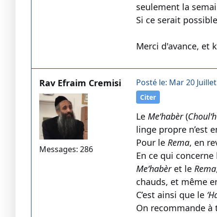
seulement la semain
Si ce serait possibl
Merci d'avance, et k
Rav Efraim Cremisi
Posté le: Mar 20 Juille
Citer
Le
Me‘habèr
(
Choul‘h
linge propre n’est 
Pour le
Rema
, en r
Messages: 286
En ce qui concerne l
Me‘habèr
et le
Rema
chauds, et même en
C’est ainsi que le
‘H
On recommande à t