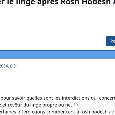
r le linge après Rosh Hodesh A
Po
 2004, 0:31
t pour savoir quelles sont les interdictions qui conce
et revêtir du linge propre ou neuf ).
ertaines interdictions commencent à rosh hodesh av 