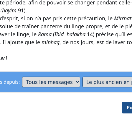
te période, afin de pouvoir se changer pendant celle-c
-‘hayim
91).
esprit, si on n’a pas pris cette précaution, le
Min‘hat
olue de traîner par terre du linge propre, et de le pié
aver le linge, le
Rama
(
Ibid. halakha
14) précise qu’il 
 Il ajoute que le
minhag
, de nos jours, est de laver t
uv
!
s depuis:
Po