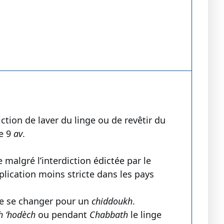
iction de laver du linge ou de revêtir du
le 9
av
.
 malgré l’interdiction édictée par le
lication moins stricte dans les pays
de se changer pour un
chiddoukh
.
h ‘hodèch
ou pendant
Chabbath
le linge