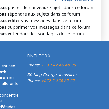
pas
poster de nouveaux sujets dans ce forum
pas
répondre aux sujets dans ce forum
pas
éditer vos messages dans ce forum
pas
supprimer vos messages dans ce forum
pas
voter dans les sondages de ce forum
BNEI TORAH
Phone:
+33 1 42 40 48 05
H
est née
oth
30 King George Jerusalem
orah
au
Phone:
+972 2 374 22 22
altérer le
 concentre
le
d'études