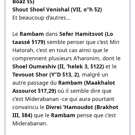
Boaz §5)
Shout Shoel Venishal (VII, o’’h §2)
Et beaucoup d’autres…
Le
Rambam
dans
Sefer Hamitsvot (Lo
taassé §179)
semble penser que c’est Min
Hatorah, c’est en tout cas ainsi que le
comprennent plusieurs A’haronim, dont le
Shoel Oumeshiv (II, ‘helek 3, §122)
et le
Tevouot Shor (Y’’D §13, 2)
, malgré un
autre passage du
Rambam (Maakhalot
Assourot §17,29)
où il semble dire que
c’est Miderabanan -ce qui aura pourtant
convaincu le
Divrei ‘Hamoudot (Brakhot
III, §84)
que le
Rambam
pense que c’est
Miderabanan.