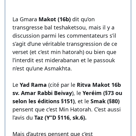
La Gmara
Makot (16b)
dit qu’on
transgresse bal teshaketsou, mais il y a
discussion parmi les commentateurs s’il
s’agit d’une véritable transgression de ce
verset (et c’est min hatorah) ou bien que
l’interdit est miderabanan et le passouk
n’est qu’une Asmakhta.
Le
Yad Rama
(cité par le
Ritva Makot 16b
sv. Amar Rabbi Beivay
), le
Yeréim (§73 ou
selon les éditions §151)
, et le
Smak (§80)
pensent que c’est Min Hatorah. C’est aussi
l’avis du
Taz (Y’’D §116, sk.6).
Mais d’autres pensent que c’est