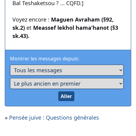
Bal Teshaketsou ? ... CQFD.]
Voyez encore :
Maguen Avraham (§92,
sk.2)
et
Meassef lekhol hama’hanot (§3
sk.43).
Montrer les messages depuis:
»
Pensée juive : Questions générales