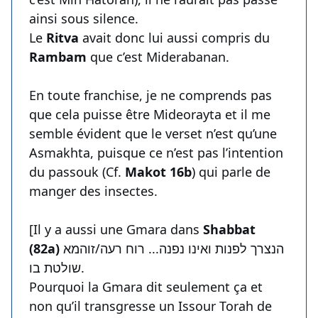
ainsi sous silence.
Le
Ritva
avait donc lui aussi compris du
Rambam
que c’est Miderabanan.
En toute franchise, je ne comprends pas
que cela puisse être Mideorayta et il me
semble évident que le verset n’est qu’une
Asmakhta, puisque ce n’est pas l’intention
du passouk (Cf.
Makot 16b
) qui parle de
manger des insectes.
[Il y a aussi une Gmara dans
Shabbat
(82a)
הנצרך לפנות ואינו נפנה... רוח רעה/זוהמא
שולטת בו.
Pourquoi la Gmara dit seulement ça et
non qu’il transgresse un Issour Torah de