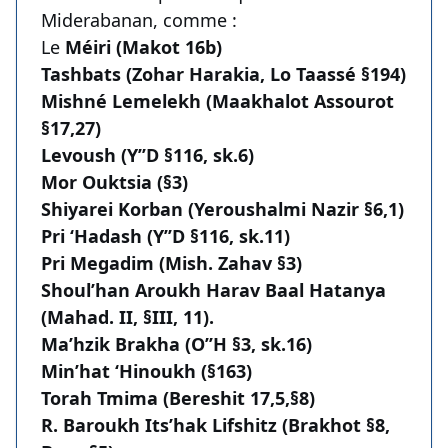
Miderabanan, comme :
Le
Méiri (Makot 16b)
Tashbats (Zohar Harakia, Lo Taassé §194)
Mishné Lemelekh (Maakhalot Assourot
§17,27)
Levoush (Y’’D §116, sk.6)
Mor Ouktsia (§3)
Shiyarei Korban (Yeroushalmi Nazir §6,1)
Pri ‘Hadash (Y’’D §116, sk.11)
Pri Megadim (Mish. Zahav §3)
Shoul’han Aroukh Harav Baal Hatanya
(Mahad. II, §III, 11).
Ma’hzik Brakha (O’’H §3, sk.16)
Min’hat ‘Hinoukh (§163)
Torah Tmima (Bereshit 17,5,§8)
R. Baroukh Its’hak Lifshitz (Brakhot §8,