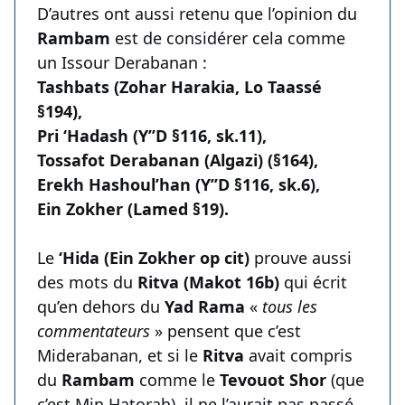
D’autres ont aussi retenu que l’opinion du
Rambam
est de considérer cela comme
un Issour Derabanan :
Tashbats (Zohar Harakia, Lo Taassé
§194),
Pri ‘Hadash (Y’’D §116, sk.11),
Tossafot Derabanan (Algazi) (§164),
Erekh Hashoul’han (Y’’D §116, sk.6),
Ein Zokher (Lamed §19).
Le
‘Hida (Ein Zokher op cit)
prouve aussi
des mots du
Ritva (Makot 16b)
qui écrit
qu’en dehors du
Yad Rama
«
tous les
commentateurs
» pensent que c’est
Miderabanan, et si le
Ritva
avait compris
du
Rambam
comme le
Tevouot Shor
(que
c’est Min Hatorah), il ne l’aurait pas passé