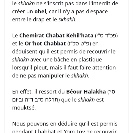
le
skhakh
ne s'inscrit pas dans l'interdit de
créer un
ohel
, car il n'y a pas d'espace
entre le drap et le
skhakh
.
Le
Chemirat Chabat Kehil'hata
(פכ"ד ס"י)
et le
Or'hot Chabbat
(פ"ט סכ"ז) en
déduisent qu'il est permis de recouvrir le
skhakh
avec une bâche en plastique
lorsqu'il pleut, mais il faut faire attention
de ne pas manipuler le
skhakh
.
En effet, il ressort du
Béour Halakha
(סי'
תרלח ס"ב ד"ה וביום) que le
skhakh
est
mouktsé.
Nous pouvons en déduire qu'il est permis
pendant Chabbat et Yom Tov de recouvrir