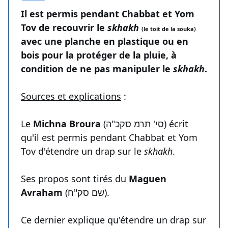
Il est permis pendant Chabbat et Yom
Tov de recouvrir le
skhakh
(le toit de la souka)
avec une planche en plastique ou en
bois pour la protéger de la pluie, à
condition de ne pas manipuler le
skhakh
.
Sources et explications
:
Le
Michna Broura
(סי' תרמ סקכ"ה) écrit
qu'il est permis pendant Chabbat et Yom
Tov d'étendre un drap sur le
skhakh
.
Ses propos sont tirés du
Maguen
Avraham
(שם סק"ח).
Ce dernier explique qu'étendre un drap sur