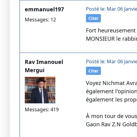
emmanuel197
Posté le: Mar 06 Janvi
Citer
Messages: 12
Fort heureusement d
MONSIEUR le rabbin
Rav Imanouel
Posté le: Mar 06 Janvi
Mergui
Citer
Voyez Nichmat Avr
également l'opini
également les propo
Messages: 419
À mon tour de vous
Gaon Rav Z.N Goldb