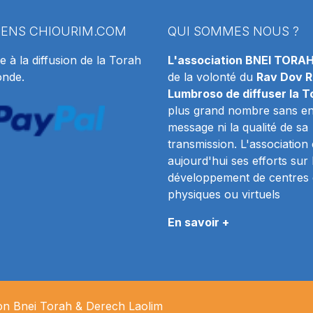
IENS
CHIOURIM.COM
QUI SOMMES NOUS ?
e à la diffusion de la Torah
L'association BNEI TORA
onde.
de la volonté du
Rav Dov R
Lumbroso de diffuser la T
plus grand nombre sans en 
message ni la qualité de sa
transmission. L'association
aujourd'hui ses efforts sur 
développement de centres 
physiques ou virtuels
En savoir +
ion Bnei Torah & Derech
Laolim