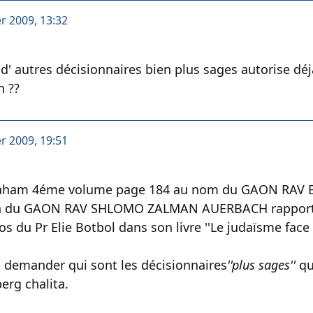
er 2009, 13:32
' autres décisionnaires bien plus sages autorise déj
 ??
er 2009, 19:51
aham 4éme volume page 184 au nom du GAON RAV EL
on du GAON RAV SHLOMO ZALMAN AUERBACH rapporté
s du Pr Elie Botbol dans son livre ''Le judaïsme face
 demander qui sont les décisionnaires
''plus sages''
qui
erg chalita.