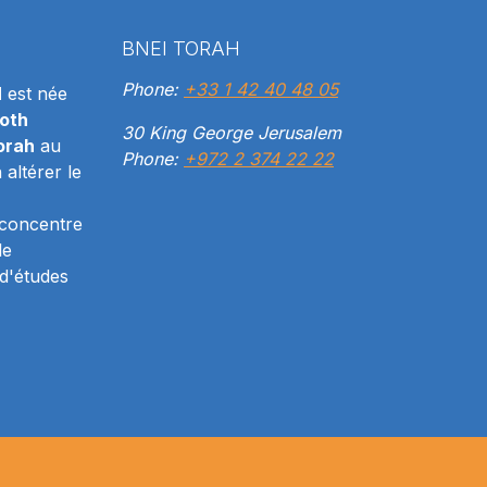
BNEI TORAH
Phone:
+33 1 42 40 48 05
H
est née
oth
30 King George Jerusalem
orah
au
Phone:
+972 2 374 22 22
altérer le
 concentre
le
d'études