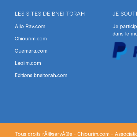
LES SITES DE BNEI TORAH
JE SOUT
Allo Rav.com
Je particip
dans le m
Chiourim.com
Guemara.com
Laolim.com
Editions.bneitorah.com
Tous droits rÃ©servÃ©s -
Chiourim.com
- Associat