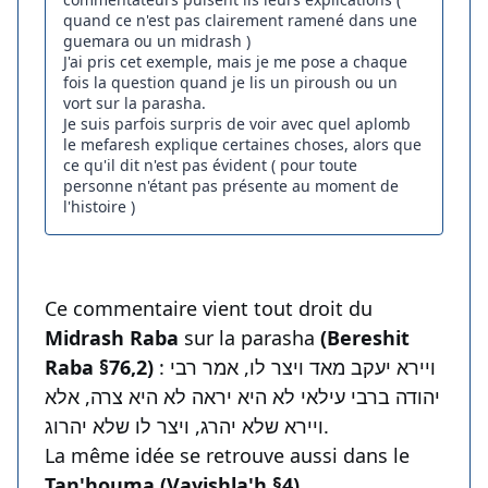
quand ce n'est pas clairement ramené dans une
guemara ou un midrash )
J'ai pris cet exemple, mais je me pose a chaque
fois la question quand je lis un piroush ou un
vort sur la parasha.
Je suis parfois surpris de voir avec quel aplomb
le mefaresh explique certaines choses, alors que
ce qu'il dit n'est pas évident ( pour toute
personne n'étant pas présente au moment de
l'histoire )
Ce commentaire vient tout droit du
Midrash Raba
sur la parasha
(Bereshit
Raba §76,2)
: ויירא יעקב מאד ויצר לו, אמר רבי
יהודה ברבי עילאי לא היא יראה לא היא צרה, אלא
ויירא שלא יהרג, ויצר לו שלא יהרוג.
La même idée se retrouve aussi dans le
Tan'houma (Vayishla'h §4)
.