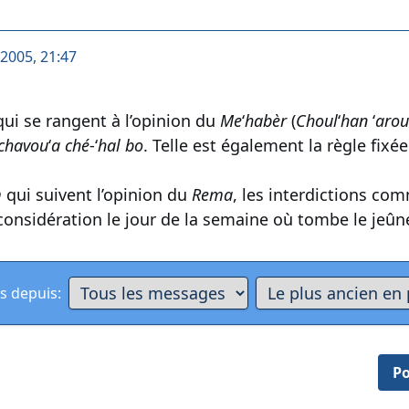
 2005, 21:47
ui se rangent à l’opinion du
Me
‘
habèr
(
Choul
‘
han
‘
arou
chavou
‘
a
ché
-‘
hal
bo
. Telle est également la règle fixé
m
qui suivent l’opinion du
Rema
, les interdictions c
considération le jour de la semaine où tombe le jeû
s depuis:
Po