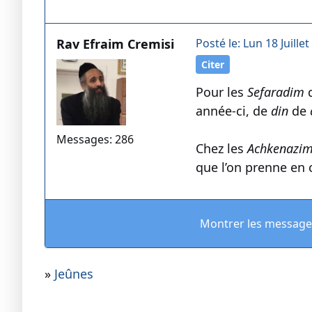
Rav Efraim Cremisi
Posté le: Lun 18 Juillet
Citer
Pour les
Sefaradim
q
année-ci, de
din
de
Messages: 286
Chez les
Achkenazi
que l’on prenne en 
Montrer les message
»
Jeûnes