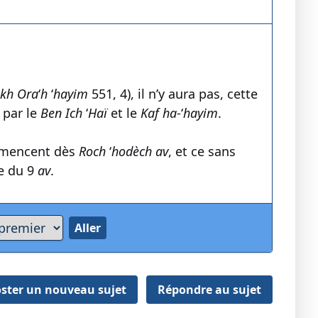
kh
Ora
‘
h
‘
hayim
551, 4), il n’y aura pas, cette
e par le
Ben
Ich
‘
Haï
et le
Kaf
ha
-‘
hayim
.
ommencent dès
Roch
‘
hodèch
av
, et ce sans
ne du 9
av
.
ster un nouveau sujet
Répondre au sujet