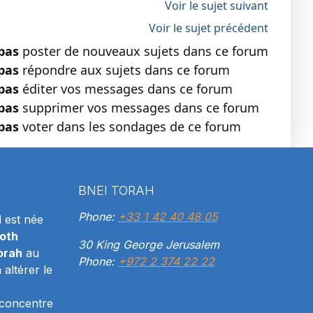
Voir le sujet suivant
Voir le sujet précédent
pas
poster de nouveaux sujets dans ce forum
pas
répondre aux sujets dans ce forum
pas
éditer vos messages dans ce forum
pas
supprimer vos messages dans ce forum
pas
voter dans les sondages de ce forum
BNEI TORAH
Phone:
+33 1 42 40 48 05
H
est née
oth
30 King George Jerusalem
orah
au
Phone:
+972 2 374 22 22
altérer le
 concentre