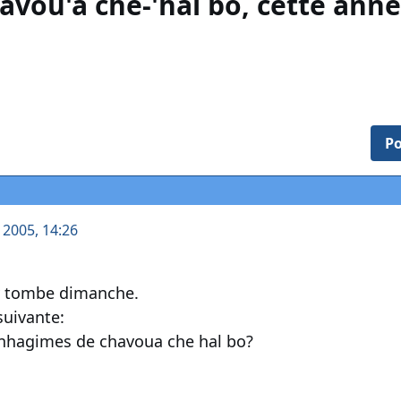
avou'a ché-'hal bo, cette anné
Po
t 2005, 14:26
v tombe dimanche.
suivante:
minhagimes de chavoua che hal bo?