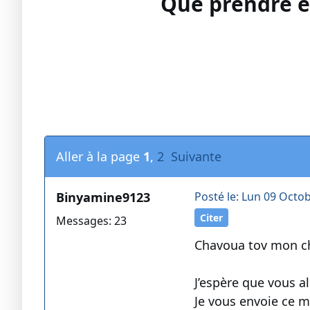
Que prendre en
Aller à la page
1
,
2
Suivante
Binyamine9123
Posté le: Lun 09 Octob
Citer
Messages: 23
Chavoua tov mon c
J’espère que vous a
Je vous envoie ce m