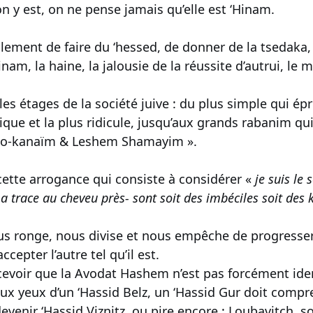
on y est, on ne pense jamais qu’elle est ‘Hinam.
plement de faire du ‘hessed, de donner de la tsedaka, ç
Hinam, la haine, la jalousie de la réussite d’autrui, le 
les étages de la société juive : du plus simple qui épr
que et la plus ridicule, jusqu’aux grands rabanim qui
do-kanaïm & Leshem Shamayim ».
 cette arrogance qui consiste à considérer «
je suis le 
ma trace au cheveu près- sont soit des imbéciles soit des
s ronge, nous divise et nous empêche de progresser. I
ccepter l’autre tel qu’il est.
oncevoir que la Avodat Hashem n’est pas forcément ide
ux yeux d’un ‘Hassid Belz, un ‘Hassid Gur doit compr
devenir ‘Hassid Viznitz, ou pire encore : Loubavitch, s