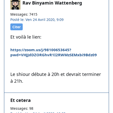
Rav Binyamin Wattenberg
Messages: 7415
Posté le: Ven 24 Avril 2020, 9:09
Citer
Et voilà le lien:
https://zoom.us/j/98100653645?
pwd=VHJJdDZORGhvR1I2RWMzSEMxbi9Bdz09
Le shiour débute à 20h et devrait terminer
à 21h.
Et cetera
Messages: 98