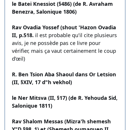
le Batei Knessiot (§486) (de R. Avraham
Benezra, Salonique 1806)
Rav Ovadia Yossef (shout 'Hazon Ovadia
II, p.518.
il est probable qu'il cite plusieurs
avis, je ne possède pas ce livre pour
vérifier, mais ça vaut certainement le coup
d’œil)
R. Ben Tsion Aba Shaoul dans Or Letsion
(II, §XIV, 17 d"h vekhol)
le Ner Mitsva (II, §17) (de R. Yehouda Sid,
Salonique 1811)
Rav Shalom Messas (Mizra'h shemesh
Y"D §98, 1) et (Shemesh oumaguen II,