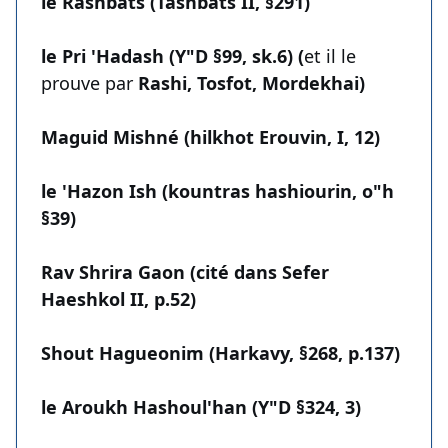
le Rashbats (Tashbats II, §291)
le Pri 'Hadash (Y"D §99, sk.6) (
et il le
prouve par
Rashi, Tosfot, Mordekhai)
Maguid Mishné (hilkhot Erouvin, I, 12)
le 'Hazon Ish (kountras hashiourin, o"h
§39)
Rav Shrira Gaon (cité dans Sefer
Haeshkol II, p.52)
Shout Hagueonim (Harkavy, §268, p.137)
le Aroukh Hashoul'han (Y"D §324, 3)