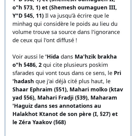
o"h §73, 1) et (Shemesh oumaguen III,
Y"D §45, 11)
Il va jusqu'à écrire que le
minhag qui considère le poids au lieu du
volume trouve sa source dans l'ignorance
de ceux qui l'ont diffusé !
Voir aussi le
'Hida
dans
Ma'hzik brakha
o"h §486, 2
qui cite plusieurs poskim
sfarades qui vont tous dans ce sens, le
Pri
'hadash
que j'ai déjà cité plus haut, le
Shaar Ephraim (§51), Mahari molko (ktav
yad §56), Mahari Fradji (§39), Maharam
'Haguiz dans ses annotations au
Halakhot Ktanot de son père (I, §27) et
le Zéra Yaakov (§68)