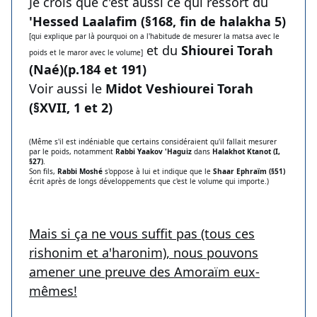
Je crois que c'est aussi ce qui ressort du
'Hessed Laalafim (§168, fin de halakha 5)
[qui explique par là pourquoi on a l'habitude de mesurer la matsa avec le
et du
Shiourei Torah
poids et le maror avec le volume]
(Naé)(p.184 et 191)
Voir aussi le
Midot Veshiourei Torah
(§XVII, 1 et 2)
(Même s'il est indéniable que certains considéraient qu'il fallait mesurer
par le poids, notamment
Rabbi Yaakov 'Haguiz
dans
Halakhot Ktanot (I,
§27)
.
Son fils,
Rabbi Moshé
s'oppose à lui et indique que le
Shaar Ephraïm (§51)
écrit après de longs développements que c'est le volume qui importe.)
Mais si ça ne vous suffit pas (tous ces
rishonim et a'haronim), nous pouvons
amener une preuve des Amoraïm eux-
mêmes!