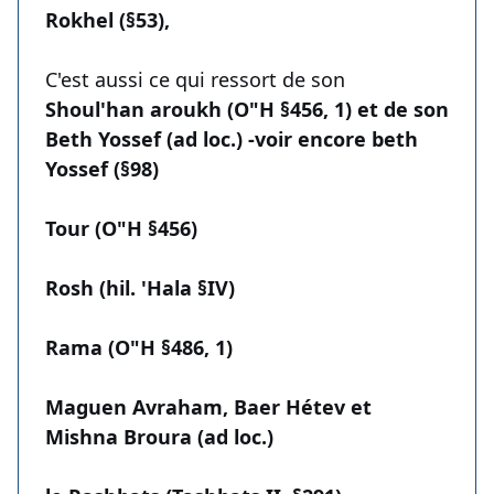
Rokhel (§53),
C'est aussi ce qui ressort de son
Shoul'han aroukh (O"H §456, 1) et de son
Beth Yossef (ad loc.) -voir encore beth
Yossef (§98)
Tour (O"H §456)
Rosh (hil. 'Hala §IV)
Rama (O"H §486, 1)
Maguen Avraham, Baer Hétev et
Mishna Broura (ad loc.)