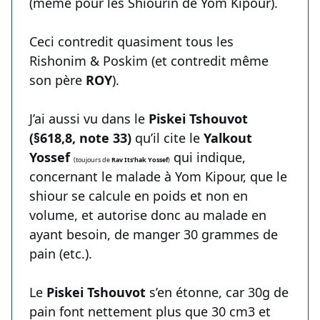
(même pour les Shiourin de Yom Kipour).
Ceci contredit quasiment tous les
Rishonim & Poskim (et contredit même
son père
ROY
).
J’ai aussi vu dans le
Piskei Tshouvot
(§618,8, note 33)
qu’il cite le
Yalkout
Yossef
qui indique,
(toujours de
Rav Its’hak Yossef
)
concernant le malade à Yom Kipour, que le
shiour se calcule en poids et non en
volume, et autorise donc au malade en
ayant besoin, de manger 30 grammes de
pain (etc.).
Le
Piskei Tshouvot
s’en étonne, car 30g de
pain font nettement plus que 30 cm3 et