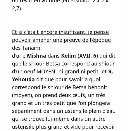
du reviit en volume (en etsbaot, 2 x 2 x
2,7).
Et si c'était encore insuffisant, je pense
pouvoir amener une preuve de l'époque
des Tanaïm!
d'une
Mishna
dans
Kelim (XVII, 6)
qui dit
que le shiour Betsa correspond au shiour
d'un oeuf MOYEN -ni grand ni petit- et
R.
Yehouda
dit que pour savoir à quoi
correspond le shiour de Betsa bénonit
(moyen), on prend deux œufs, un très
grand et un très petit que l'on plongera
séparément dans un ustensile plein d'eau
qui se trouve lui-même dans un autre
ustensile plus grand et vide pour recevoir