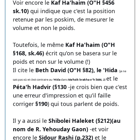
Voir encore le
Kaf Ha'haim (O"H §456
sk.10)
qui indique que c'est la position
retenue par les poskim, de mesurer le
volume et non le poids.
Toutefois, le même
Kaf Ha'haim (O"H
§168, sk.46)
écrit qu'on se basera sur le
poids et non sur le volume (!)
Il cite le
Beth David (O"H §82), le 'Hida
(je ne
et le
sais pas où et c'est contraire au
'Hida
dans
Ma'hzik brakha o"h §486, 2
)
Péta'h Hadvir (§130
-je crois bien que c'est
une erreur d'impression et qu'il faille
corriger
§190
) qui tous parlent de poids.
Il y a aussi le
Shibolei Haleket (§212)(au
nom de R. Yehouday Gaon)
-et voir
encore le
Sidour Rashi (p.232)
et le