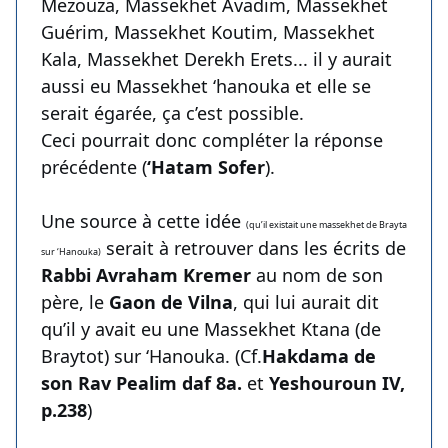
Mezouza, Massekhet Avadim, Massekhet
Guérim, Massekhet Koutim, Massekhet
Kala, Massekhet Derekh Erets... il y aurait
aussi eu Massekhet ‘hanouka et elle se
serait égarée, ça c’est possible.
Ceci pourrait donc compléter la réponse
précédente (
‘Hatam Sofer
).
Une source à cette idée
(qu’il existait une massekhet de Brayta
serait à retrouver dans les écrits de
sur ‘Hanouka)
Rabbi Avraham Kremer
au nom de son
père, le
Gaon de Vilna
, qui lui aurait dit
qu’il y avait eu une Massekhet Ktana (de
Braytot) sur ‘Hanouka. (Cf.
Hakdama de
son Rav Pealim daf 8a.
et
Yeshouroun IV,
p.238
)