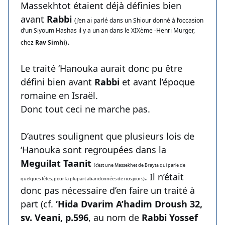
Massekhtot étaient déjà définies bien
avant
Rabbi
(j’en ai parlé dans un Shiour donné à l’occasion
d’un Siyoum Hashas il y a un an dans le XIXème -Henri Murger,
.
chez
Rav Simhi
)
Le traité ‘Hanouka aurait donc pu être
défini bien avant
Rabbi
et avant l’époque
romaine en Israël.
Donc tout ceci ne marche pas.
D’autres soulignent que plusieurs lois de
‘Hanouka sont regroupées dans la
Meguilat Taanit
(c’est une Massekhet de Brayta qui parle de
. Il n’était
quelques fêtes, pour la plupart abandonnées de nos jours)
donc pas nécessaire d’en faire un traité à
part (cf.
‘Hida Dvarim A’hadim Droush 32,
sv. Veani, p.596
, au nom de
Rabbi Yossef