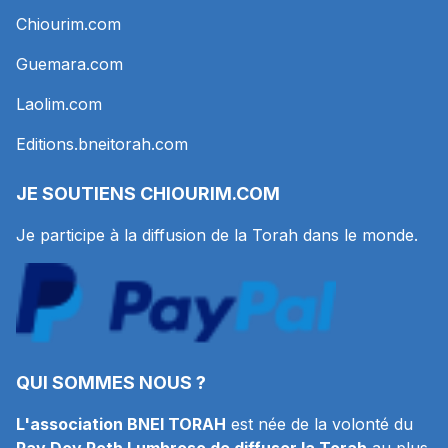
Chiourim.com
Guemara.com
Laolim.com
Editions.bneitorah.com
JE SOUTIENS
CHIOURIM.COM
Je participe à la diffusion de la Torah dans le monde.
QUI SOMMES NOUS ?
L'association BNEI TORAH
est née de la volonté du
Rav Dov Roth Lumbroso de diffuser la Torah
au plus