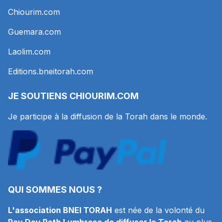
Chiourim.com
Guemara.com
Laolim.com
Editions.bneitorah.com
JE SOUTIENS
CHIOURIM.COM
Je participe à la diffusion de la Torah dans le monde.
QUI SOMMES NOUS ?
L'association BNEI TORAH
est née de la volonté du
Rav Dov Roth Lumbroso de diffuser la Torah
au plus