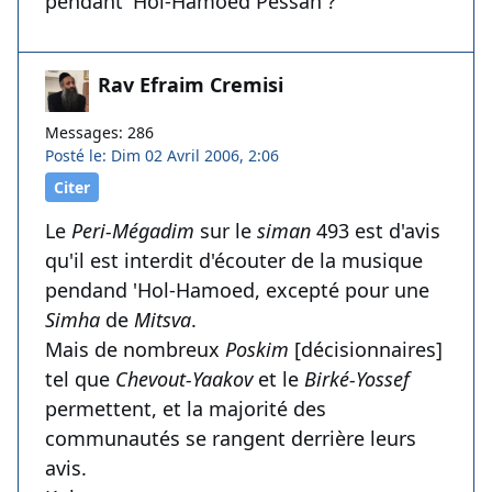
pendant 'Hol-Hamoed Pessah ?
Rav Efraim Cremisi
Messages: 286
Posté le: Dim 02 Avril 2006, 2:06
Citer
Le
Peri-Mégadim
sur le
siman
493 est d'avis
qu'il est interdit d'écouter de la musique
pendand 'Hol-Hamoed, excepté pour une
Simha
de
Mitsva
.
Mais de nombreux
Poskim
[décisionnaires]
tel que
Chevout-Yaakov
et le
Birké-Yossef
permettent, et la majorité des
communautés se rangent derrière leurs
avis.