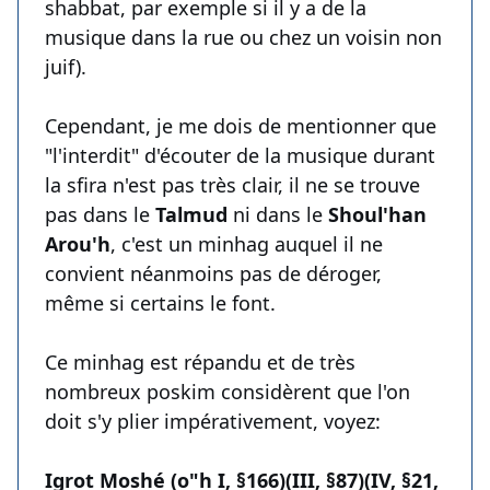
shabbat, par exemple si il y a de la
musique dans la rue ou chez un voisin non
juif).
Cependant, je me dois de mentionner que
"l'interdit" d'écouter de la musique durant
la sfira n'est pas très clair, il ne se trouve
pas dans le
Talmud
ni dans le
Shoul'han
Arou'h
, c'est un minhag auquel il ne
convient néanmoins pas de déroger,
même si certains le font.
Ce minhag est répandu et de très
nombreux poskim considèrent que l'on
doit s'y plier impérativement, voyez:
Igrot Moshé (o"h I, §166)(III, §87)(IV, §21,