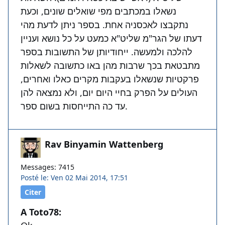
נשאלו במכתבים מפי שואלים שונים, וכעת
נתקבצו לאכסניה אחת. בספר ניתן לדעת מהי
דעתו של הגר"מ שליט"א כמעט על כל נושא ועניין
להלכה ולמעשה. ייחודיותן של התשובות בספר
מתבטאת בכך שרבות מהן באו כתשובה לשאלות
פרקטיות שנשאלו בעקבות מקרים כאלו ואחרים,
העולים על הפרק בחיי היום יום, ולא נמצאה להן
עד כה התייחסות בשום ספר.
Rav Binyamin Wattenberg
Messages: 7415
Posté le: Ven 02 Mai 2014, 17:51
Citer
A Toto78: