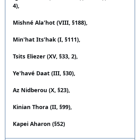
4),
Mishné Ala'hot (VIII, §188),
Min'hat Its'hak (I, §111),
Tsits Eliezer (XV, §33, 2),
Ye'havé Daat (III, §30),
Az Nidberou (X, §23),
Kinian Thora (II, §99),
Kapei Aharon (§52)