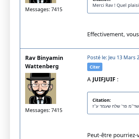
Merci Rav ! Quel plais
Messages: 7415
Effectivement, vous 
Rav Binyamin
Posté le: Jeu 13 Mars 
Wattenberg
Citer
A
JUIFJUIF
:
Citation:
ד''מ פר' שלח שעמד ע''ז
Messages: 7415
Peut-être pourriez-