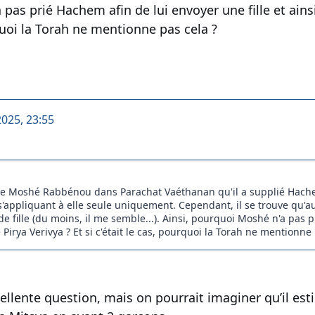
as prié Hachem afin de lui envoyer une fille et ainsi
quoi la Torah ne mentionne pas cela ?
2025, 23:55
de Moshé Rabbénou dans Parachat Vaéthanan qu'il a supplié Hachem 
s'appliquant à elle seule uniquement. Cependant, il se trouve qu'au
e fille (du moins, il me semble...). Ainsi, pourquoi Moshé n'a pas p
Pirya Verivya ? Et si c'était le cas, pourquoi la Torah ne mentionne 
ellente question, mais on pourrait imaginer qu’il e