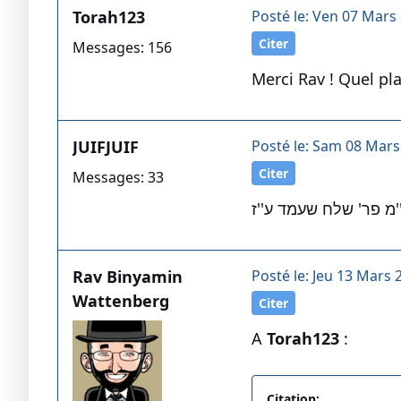
Torah123
Posté le: Ven 07 Mars 
Citer
Messages: 156
Merci Rav ! Quel pl
JUIFJUIF
Posté le: Sam 08 Mars
Citer
Messages: 33
מ פר' שלח שעמד ע''ז
Rav Binyamin
Posté le: Jeu 13 Mars 
Wattenberg
Citer
A
Torah123
:
Citation: