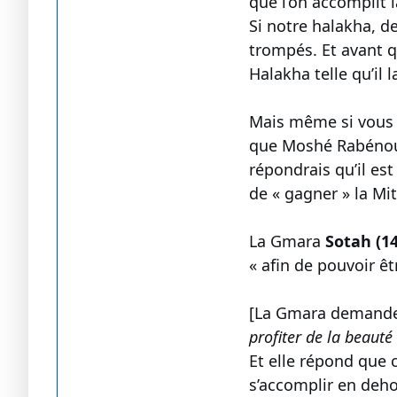
que l’on accomplit 
Si notre halakha, de
trompés. Et avant q
Halakha telle qu’il 
Mais même si vous
que Moshé Rabénou ai
répondrais qu’il es
de « gagner » la Mit
La Gmara
Sotah (1
« afin de pouvoir ê
[La Gmara demande 
profiter de la beauté
Et elle répond que 
s’accomplir en deho