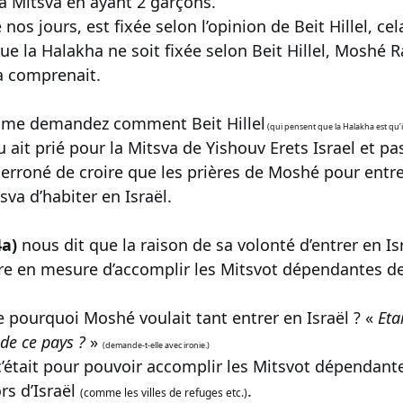
la Mitsva en ayant 2 garçons.
 nos jours, est fixée selon l’opinion de Beit Hillel, c
ue la Halakha ne soit fixée selon Beit Hillel, Moshé 
la comprenait.
 me demandez comment Beit Hillel
(qui pensent que la Halakha est qu’il
t prié pour la Mitsva de Yishouv Erets Israel et pas 
t erroné de croire que les prières de Moshé pour entre
sva d’habiter en Israël.
4a)
nous dit que la raison de sa volonté d’entrer en Is
tre en mesure d’accomplir les Mitsvot dépendantes de 
pourquoi Moshé voulait tant entrer en Israël ? «
Eta
 de ce pays ?
»
(demande-t-elle avec ironie.)
c’était pour pouvoir accomplir les Mitsvot dépendante
rs d’Israël
.
(comme les villes de refuges etc.)