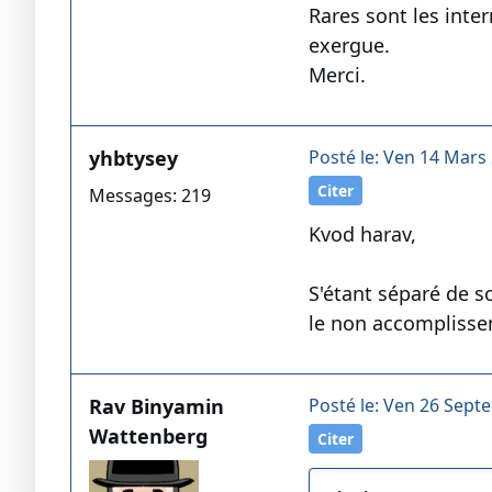
Rares sont les inte
exergue.
Merci.
yhbtysey
Posté le: Ven 14 Mars 
Citer
Messages: 219
Kvod harav,
S'étant séparé de so
le non accomplisseme
Rav Binyamin
Posté le: Ven 26 Sept
Wattenberg
Citer