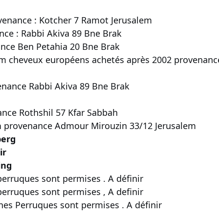
venance : Kotcher 7 Ramot Jerusalem
ce : Rabbi Akiva 89 Bne Brak
nce Ben Petahia 20 Bne Brak
m cheveux européens achetés après 2002 provenance
enance Rabbi Akiva 89 Bne Brak
nce Rothshil 57 Kfar Sabbah
n
provenance Admour Mirouzin 33/12 Jerusalem
berg
ir
ing
erruques sont permises . A définir
perruques sont permises , A definir
nes Perruques sont permises . A définir