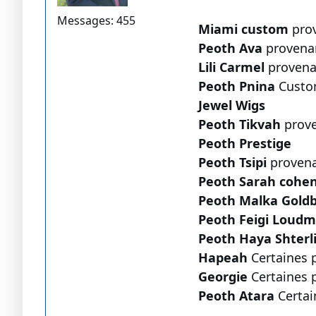
Messages: 455
Miami custom
pro
Peoth Ava
provenan
Lili Carmel
provena
Peoth Pnina
Custo
Jewel Wigs
Peoth Tikvah
prov
Peoth Prestige
Peoth Tsipi
provena
Peoth Sarah cohe
Peoth Malka Gold
Peoth Feigi Loudm
Peoth Haya Shterl
Hapeah
Certaines p
Georgie
Certaines 
Peoth Atara
Certai