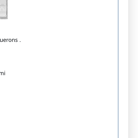
uerons .
emi