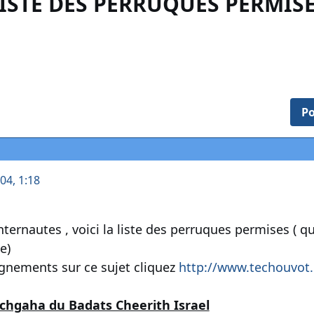
ISTE DES PERRUQUES PERMIS
Po
004, 1:18
ernautes , voici la liste des perruques permises ( qu
e)
gnements sur ce sujet cliquez
http://www.techouvot
achgaha du Badats Cheerith Israel