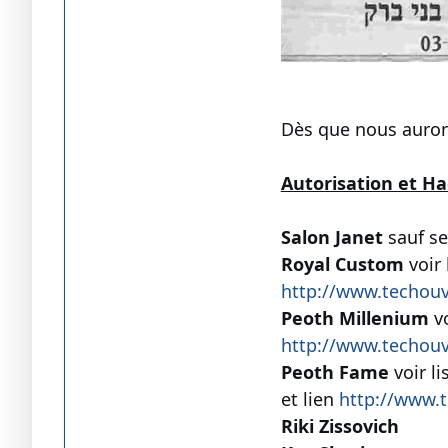
Dès que nous auron
Autorisation et H
Salon Janet
sauf s
Royal Custom
voir
http://www.techou
Peoth Millenium
vo
http://www.techou
Peoth Fame
voir li
et lien
http://www.
Riki Zissovich