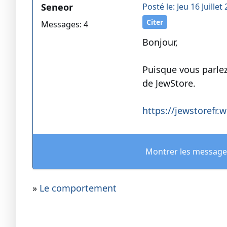
Seneor
Posté le: Jeu 16 Juillet
Citer
Messages: 4
Bonjour,
Puisque vous parlez
de JewStore.
https://jewstorefr
Montrer les message
»
Le comportement