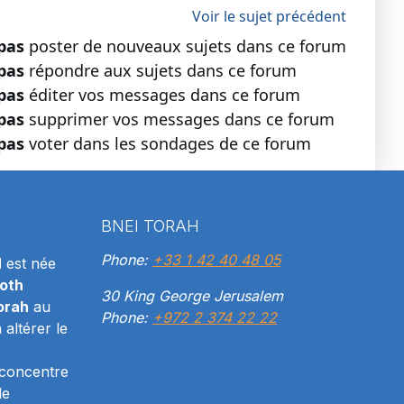
Voir le sujet précédent
pas
poster de nouveaux sujets dans ce forum
pas
répondre aux sujets dans ce forum
pas
éditer vos messages dans ce forum
pas
supprimer vos messages dans ce forum
pas
voter dans les sondages de ce forum
BNEI TORAH
Phone:
+33 1 42 40 48 05
H
est née
oth
30 King George Jerusalem
orah
au
Phone:
+972 2 374 22 22
altérer le
 concentre
le