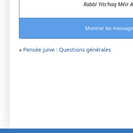
Rabbi Yits‘haq Méir A
Montrer les message
»
Pensée juive : Questions générales