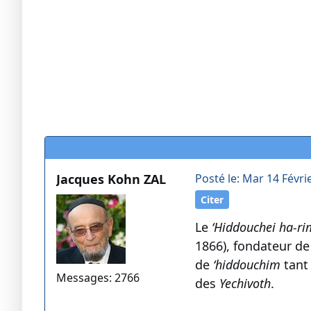
Jacques Kohn ZAL
Posté le: Mar 14 Févri
Citer
Le
‘Hiddouchei ha-ri
1866), fondateur de
de
‘hiddouchim
tant 
Messages: 2766
des
Yechivoth
.