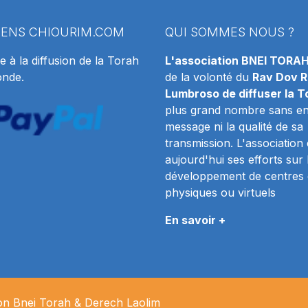
IENS
CHIOURIM.COM
QUI SOMMES NOUS ?
e à la diffusion de la Torah
L'association BNEI TORA
onde.
de la volonté du
Rav Dov R
Lumbroso de diffuser la T
plus grand nombre sans en 
message ni la qualité de sa
transmission. L'association
aujourd'hui ses efforts sur 
développement de centres 
physiques ou virtuels
En savoir +
ion Bnei Torah & Derech
Laolim