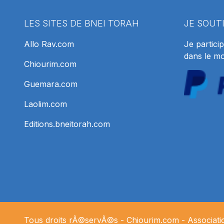
LES SITES DE BNEI TORAH
JE SOUT
Allo Rav.com
Je particip
dans le m
Chiourim.com
Guemara.com
Laolim.com
Editions.bneitorah.com
Tous droits rÃ©servÃ©s -
Chiourim.com
- Associat