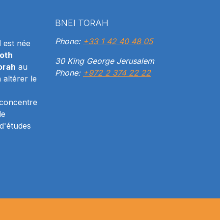
BNEI TORAH
Phone:
+33 1 42 40 48 05
H
est née
oth
30 King George Jerusalem
orah
au
Phone:
+972 2 374 22 22
altérer le
 concentre
le
d'études