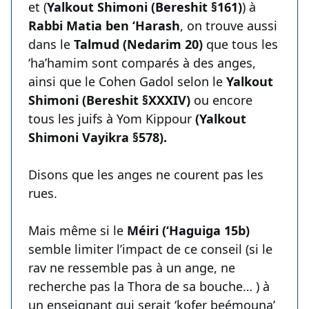
et (
Yalkout Shimoni (Bereshit §161)
) à
Rabbi Matia ben ‘Harash
, on trouve aussi
dans le
Talmud (Nedarim 20)
que tous les
‘ha’hamim sont comparés à des anges,
ainsi que le Cohen Gadol selon le
Yalkout
Shimoni (Bereshit §XXXIV)
ou encore
tous les juifs à Yom Kippour
(Yalkout
Shimoni Vayikra §578).
Disons que les anges ne courent pas les
rues.
Mais même si le
Méiri (‘Haguiga 15b)
semble limiter l’impact de ce conseil (si le
rav ne ressemble pas à un ange, ne
recherche pas la Thora de sa bouche… ) à
un enseignant qui serait ‘kofer beémouna’