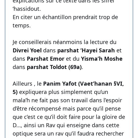
explications sur ce texte dans les sifrei
‘hassidout.
En citer un échantillon prendrait trop de
temps.
Je conseillerais néanmoins la lecture du
Divrei Yoel
dans
parshat ‘Hayei Sarah
et
dans
Parshat Emor
et du
Yisma’h Moshe
dans
parshat Toldot (69a)
.
Ailleurs , le
Panim Yafot (Vaet’hanan §VI,
5)
expliquera plus simplement qu’un
mala’h ne fait pas son travail dans l’espoir
d’être récompensé mais parce qu’il pense
que c’est ce qu’il doit faire pour la gloire de
D…, ainsi un Rav qui enseigne dans cette
optique sera un rav qu’il faudra rechercher