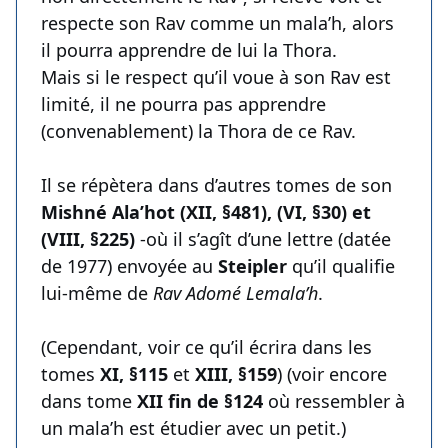
respecte son Rav comme un mala’h, alors
il pourra apprendre de lui la Thora.
Mais si le respect qu’il voue à son Rav est
limité, il ne pourra pas apprendre
(convenablement) la Thora de ce Rav.
Il se répètera dans d’autres tomes de son
Mishné Ala’hot (XII, §481), (VI, §30) et
(VIII, §225)
-où il s’agît d’une lettre (datée
de 1977) envoyée au
Steipler
qu’il qualifie
lui-même de
Rav Adomé Lemala’h
.
(Cependant, voir ce qu’il écrira dans les
tomes
XI, §115
et
XIII, §159
) (voir encore
dans tome
XII fin de §124
où ressembler à
un mala’h est étudier avec un petit.)