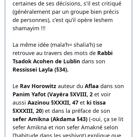
certaines de ses décisions, s'il est critiqué
(généralement par un groupe bien précis
de personnes), c’est qu’il opère leshem
shamayim !!!
La même idée (mala’h= shalia’h) se
retrouve au travers des mots de
Rabbi
Tsadok Acohen de Lublin
dans son
Ressissei Layla (§34).
Le
Rav Horowitz
auteur du
Aflaa
dans son
Panim Yafot (Vayéra §XVIII, 2
et voir
aussi
Aazinou §XXXII, 47
et
ki tissa
§XXXIII, 20
) et dans la préface de son
sefer Amikna (Akdama §43)
(-oui, ça se lit
sefer Amikna et non sefer Amakné selon
l’habitude dans les yeshivot) explique que