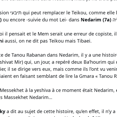
C’est plutôt l’expression תיבעי qui peut remplacer le Teikou, comme
)
ou encore -suivie du mot Lei- dans
Nedarim (7a)
oi il pensait et le Mem serait une erreur de copiste, i
mi
aussi, on ne dit pas Teikou mais Tibaei.
e de Tanou Rabanan dans Nedarim, il y a une histoi
hivat Mir) qui, un jour, a repéré deux Ba’hourim qui 
ier, il se dirige vers eux, mais comme ils l’ont vu ven
iaient en faisant semblant de lire la Gmara « Tanou
 Messekhet à la yeshiva à ce moment était Nedarim,
ns Massekhet Nedarim…
ky
a dit au sujet de cette histoire, qu’en effet, il n’