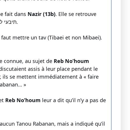
 elle le fait dans
Nazir (13b)
. Elle se retrouve
תיבעי ליה.
l faut mettre un tav (Tibaei et non Mibaei).
re connue, au sujet de
Reb No’houm
discutaient assis à leur place pendant le
ir, ils se mettent immédiatement à « faire
 Rabanan… »
 et
Reb No’houm
leur a dit qu’il n’y a pas de
y a aucun Tanou Rabanan, mais a indiqué qu’il