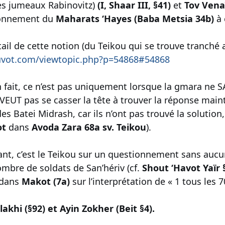
es jumeaux Rabinovitz)
(I, Shaar III, §41)
et
Tov Vena
tonnement du
Maharats ‘Hayes (Baba Metsia 34b)
à 
tail de cette notion (du Teikou qui se trouve tranché ail
uvot.com/viewtopic.php?p=54868#54868
n fait, ce n’est pas uniquement lorsque la gmara ne SAI
 VEUT pas se casser la tête à trouver la réponse main
 Batei Midrash, car ils n’ont pas trouvé la solution, 
ot
dans
Avoda Zara 68a sv. Teikou
).
ant, c’est le Teikou sur un questionnement sans au
mbre de soldats de San’hériv (cf.
Shout ‘Havot Yaïr 
 dans
Makot (7a)
sur l’interprétation de « 1 tous les 7
khi (§92) et Ayin Zokher (Beit §4).