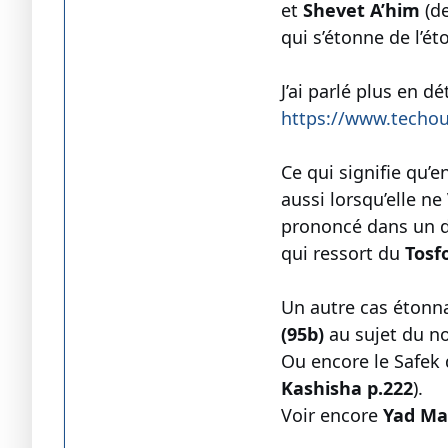
et
Shevet A’him
(d
qui s’étonne de l’é
J’ai parlé plus en dé
https://www.techo
Ce qui signifie qu’e
aussi lorsqu’elle ne
prononcé dans un des
qui ressort du
Tosf
Un autre cas étonn
(95b)
au sujet du no
Ou encore le Safek
Kashisha p.222
).
Voir encore
Yad Mala