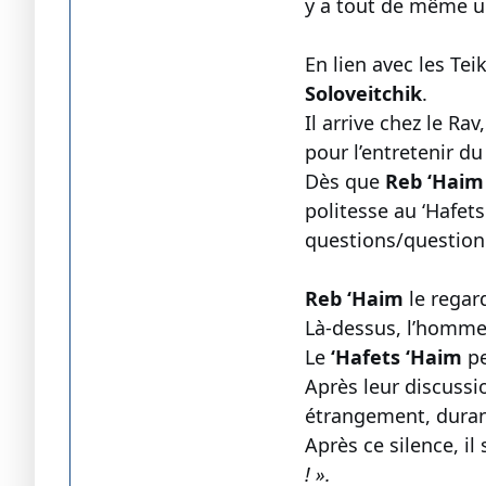
y a tout de même 
En lien avec les Tei
Soloveitchik
.
Il arrive chez le Rav
pour l’entretenir du
Dès que
Reb ‘Hai
politesse au ‘Hafets
questions/questio
Reb ‘Haim
le regar
Là-dessus, l’homme e
Le
‘Hafets ‘Haim
pe
Après leur discussi
étrangement, durant
Après ce silence, il
! ».