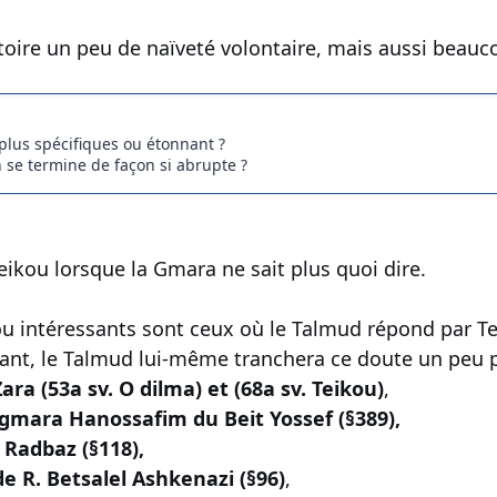
istoire un peu de naïveté volontaire, mais aussi beauc
 plus spécifiques ou étonnant ?
 se termine de façon si abrupte ?
eikou lorsque la Gmara ne sait plus quoi dire.
u intéressants sont ceux où le Talmud répond par Tei
tant, le Talmud lui-même tranchera ce doute un peu pl
ara (53a sv. O dilma) et (68a sv. Teikou)
,
agmara Hanossafim du Beit Yossef (§389),
Radbaz (§118),
e R. Betsalel Ashkenazi (§96)
,