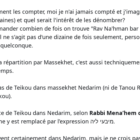
nt les compter, moi je n'ai jamais compté et j'imagi
ines) et quel serait l'intérêt de les dénombrer?
ander combien de fois on trouve "Rav Na'hman bar I
l ne s'agit pas d'une dizaine de fois seulement, pers
t quelconque.
la répartition par Massekhet, c'est aussi techniquemen
emps.
a pas de Teikou dans massekhet Nedarim (ni de Tanou R
kou).
ce de Teikou dans Nedarim, selon
Rabbi Mena’hem 
, ce terme y est remplacé par l’expression מיבעי ליה.
ent certainement dans Nedarim, mais je ne crois pas 