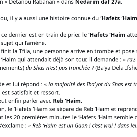
un « Detanou Rabanan » dans
Nedarim daf 27a
.
kou, il y a aussi une histoire connue du
‘Hafets ‘Hai
, ce dernier est en train de prier, le
‘Hafets ‘Haim
atte
 sujet qui l’amène.
m
finit la Tfila, une personne arrive en trombe et pose 
 ‘Haim qui attendait déjà son tour, il demande : «
rav,
nnements)
du Shas n'est pas tranchée ?
(Ba’ya Dela Ifshe
de et lui répond : «
la majorité des Iba’yot du Shas est 
st satisfait et ressort.
ut enfin parler avec
Reb ‘Haim
.
on, le ‘Hafets ‘Haim se sépare de Reb ‘Haim et repre
 les 20 premières minutes le ‘Hafets 'Haim semble c
 s’exclame :
« Reb ‘Haim est un Gaon ! c’est vrai ! dans le