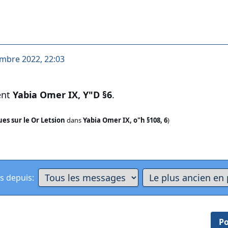
mbre 2022, 22:03
ent
Yabia Omer IX, Y"D §6
.
es sur le Or Letsion
dans
Yabia Omer IX, o"h §108, 6
)
s depuis:
Po