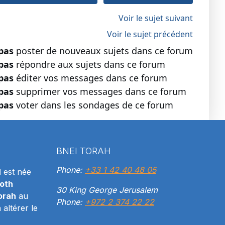
Voir le sujet suivant
Voir le sujet précédent
pas
poster de nouveaux sujets dans ce forum
pas
répondre aux sujets dans ce forum
pas
éditer vos messages dans ce forum
pas
supprimer vos messages dans ce forum
pas
voter dans les sondages de ce forum
BNEI TORAH
Phone:
+33 1 42 40 48 05
H
est née
oth
30 King George Jerusalem
orah
au
Phone:
+972 2 374 22 22
altérer le