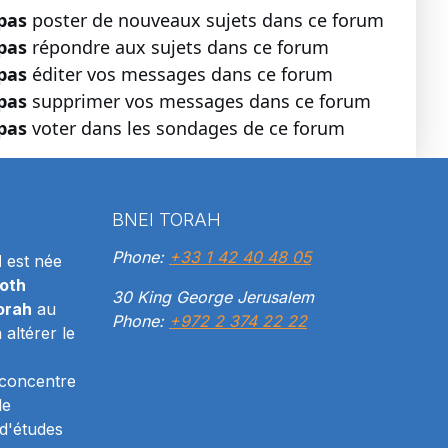
pas
poster de nouveaux sujets dans ce forum
pas
répondre aux sujets dans ce forum
pas
éditer vos messages dans ce forum
pas
supprimer vos messages dans ce forum
pas
voter dans les sondages de ce forum
BNEI TORAH
Phone:
+33 1 42 40 48 05
H
est née
oth
30 King George Jerusalem
orah
au
Phone:
+972 2 374 22 22
altérer le
 concentre
le
d'études