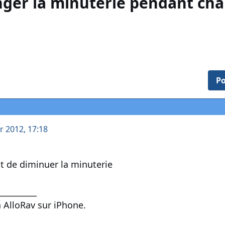
ger la minuterie pendant ch
Po
er 2012, 17:18
it de diminuer la minuterie
__________
 AlloRav sur iPhone.