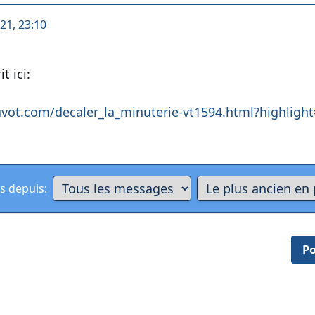
021, 23:10
t ici:
vot.com/decaler_la_minuterie-vt1594.html?highlight
s depuis:
Po