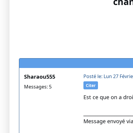
chan
Sharaou555
Posté le: Lun 27 Févri
Citer
Messages: 5
Est ce que on a dro
____________________
Message envoyé via