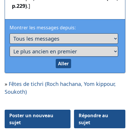
p.229)
.]
Montrer les messages depuis:
»
Fêtes de tichri (Roch hachana, Yom kippour,
Soukoth)
Poster un nouveau
Répondre au
sujet
sujet