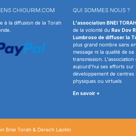
IENS
CHIOURIM.COM
QUI SOMMES NOUS ?
e à la diffusion de la Torah
L'association BNEI TORA
onde.
de la volonté du
Rav Dov R
Lumbroso de diffuser la T
plus grand nombre sans en 
message ni la qualité de sa
transmission. L'association
aujourd'hui ses efforts sur 
développement de centres 
physiques ou virtuels
En savoir +
ion Bnei Torah & Derech
Laolim