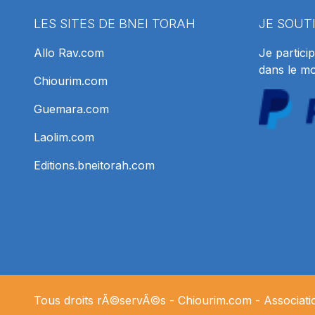
LES SITES DE BNEI TORAH
JE SOUT
Allo Rav.com
Je particip
dans le m
Chiourim.com
Guemara.com
Laolim.com
Editions.bneitorah.com
Tous droits rÃ©servÃ©s -
Chiourim.com
- Associat