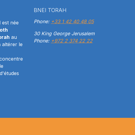
BNEI TORAH
Phone:
+33 1 42 40 48 05
H
est née
oth
30 King George Jerusalem
orah
au
Phone:
+972 2 374 22 22
altérer le
 concentre
le
d'études