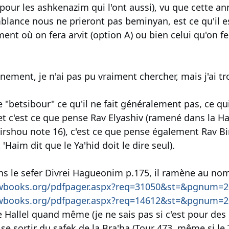
pour les ashkenazim qui l'ont aussi), vu que cette an
blance nous ne prieront pas beminyan, est ce qu'il 
nt où on fera arvit (option A) ou bien celui qu'on f
nement, je n'ai pas pu vraiment chercher, mais j'ai tr
e "betsibour" ce qu'il ne fait généralement pas, ce qui
t c'est ce que pense Rav Elyashiv (ramené dans la Ha
rshou note 16), c'est ce que pense également Rav Bi
t 'Haim dit que le Ya'hid doit le dire seul).
ans le sefer Divrei Hagueonim p.175, il ramène au n
wbooks.org/pdfpager.aspx?req=31050&st=&pgnum=20
wbooks.org/pdfpager.aspx?req=14612&st=&pgnum=20
 le Hallel quand même (je ne sais pas si c'est pour des
se sortir du safek de la Bra'ha (Tour 473, même si le 