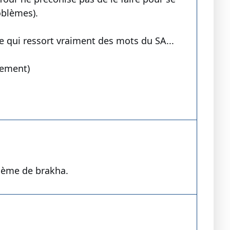
oblèmes).
ce qui ressort vraiment des mots du SA...
lement)
blème de brakha.