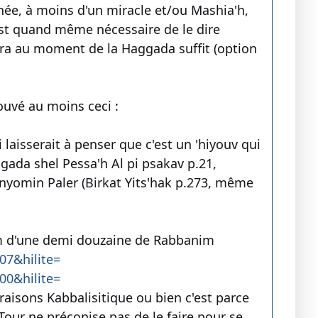
née, à moins d'un miracle et/ou Mashia'h,
est quand même nécessaire de le dire
era au moment de la Haggada suffit (option
ouvé au moins ceci :
 laisserait à penser que c'est un 'hiyouv qui
gada shel Pessa'h Al pi psakav p.21,
nyomin Paler (Birkat Yits'hak p.273, même
om d'une demi douzaine de Rabbanim
7&hilite=
0&hilite=
 raisons Kabbalisitique ou bien c'est parce
Tour ne préconise pas de le faire pour se