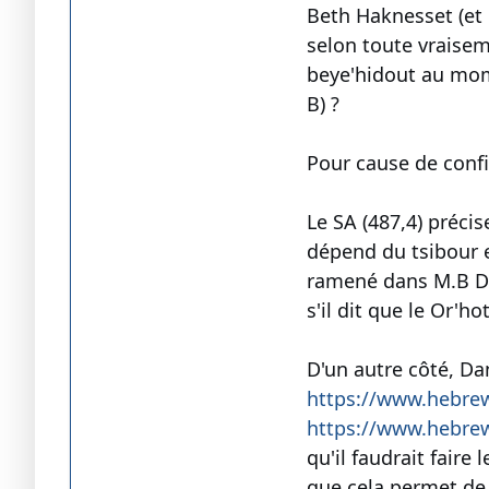
Beth Haknesset (et 
selon toute vraisem
beye'hidout au mome
B) ?
Pour cause de confi
Le SA (487,4) précis
dépend du tsibour e
ramené dans M.B Di
s'il dit que le Or'ho
D'un autre côté, D
https://www.hebre
https://www.hebre
qu'il faudrait faire
que cela permet de 