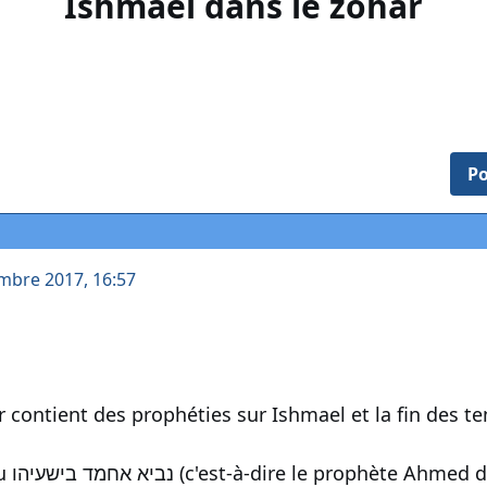
Ishmael dans le zohar
Po
mbre 2017, 16:57
r contient des prophéties sur Ishmael et la fin des t
at dans