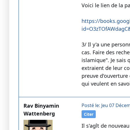
Voici le lien de la 
https://books.goog
id=O3zTOfAWdagC&
3/ Il y'a une person
cas. Faire des rech
islamique". Je sais 
extraient de leur c
preuve d'ouverture d
qui veulent en savoi
Rav Binyamin
Posté le: Jeu 07 Déce
Wattenberg
Citer
Il s'agît de nouveau