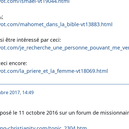
ot.com/ismael-vt19044.html
:
s)
vot.com/mahomet_dans_la_bible-vt13883.html
i être intéressé par ceci:
vot.com/je_recherche_une_personne_pouvant_me_ven
eci encore:
ot.com/la_priere_et_la_femme-vt18069.html
mbre 2017, 14:49
posé le 11 octobre 2016 sur un forum de missionnair
ng-christianity.com/topic_2304.htm