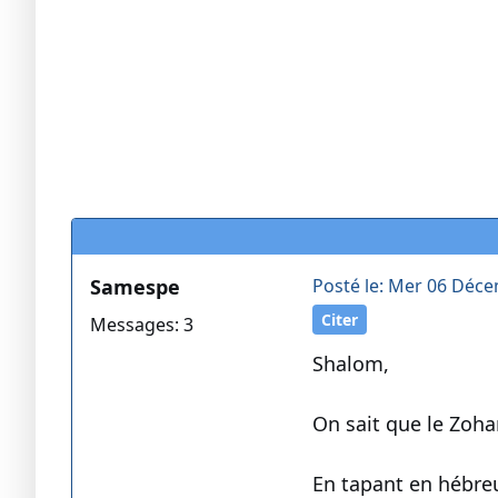
Samespe
Posté le: Mer 06 Déce
Citer
Messages: 3
Shalom,
On sait que le Zoha
En tapant en hébreu נביא אחמד בישעיהו (c'est-à-dire le prophète Ahmed dans Esaïe) on a comme résult