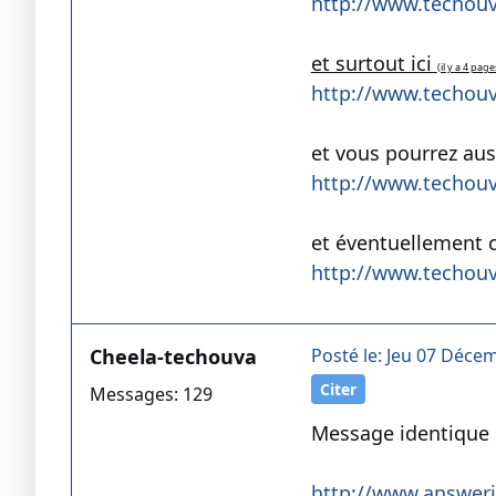
http://www.techouv
et surtout ici
(il y a 4 page
http://www.techou
et vous pourrez auss
http://www.techou
et éventuellement c
http://www.techouv
Cheela-techouva
Posté le: Jeu 07 Déce
Citer
Messages: 129
Message identique 
http://www.answeri