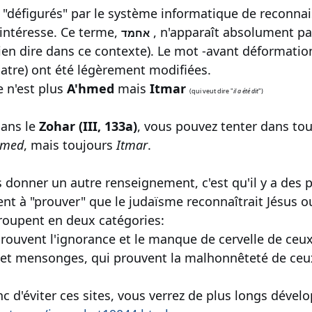
s "défigurés" par le système informatique de reconn
 intéresse. Ce terme,
, n'apparaît absolument pas
אחמד
 rien dire dans ce contexte). Le mot -avant déformatio
uatre) ont été légèrement modifiées.
 n'est plus
A'hmed
mais
Itmar
(qui veut dire "
il a été dit
")
dans le
Zohar (III, 133a)
, vous pouvez tenter dans to
hmed
, mais toujours
Itmar
.
 donner un autre renseignement, c'est qu'il y a des pa
nient à "prouver" que le judaïsme reconnaîtrait Jésus
groupent en deux catégories:
 prouvent l'ignorance et le manque de cervelle de ceux
ns et mensonges, qui prouvent la malhonnêteté de ceux
c d'éviter ces sites, vous verrez de plus longs dével