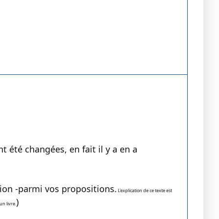
 été changées, en fait il y a en a
ion -parmi vos propositions.
L'explication de ce texte est
)
n livre.