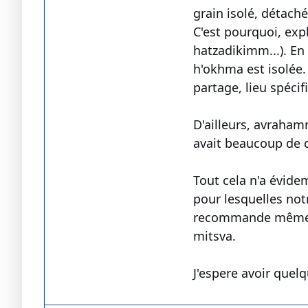
grain isolé, détach
C'est pourquoi, expl
hatzadikimm...). En
h'okhma est isolée. 
partage, lieu spécif
D'ailleurs, avrahamm
avait beaucoup de di
Tout cela n'a évidem
pour lesquelles not
recommande même pa
mitsva.
J'espere avoir quel