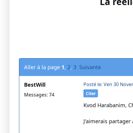
La réel
Aller à la page
1
,
2
,
3
Suivante
BestWill
Posté le: Ven 30 Nove
Citer
Messages: 74
Kvod Harabanim, Ch
J'aimerais partager