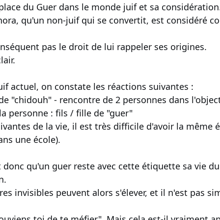
le place du Guer dans le monde juif et sa considération
 Thora, qu'un non-juif qui se convertit, est considéré
nséquent pas le droit de lui rappeler ses origines.
lair.
if actuel, on constate les réactions suivantes :
de "chidouh" - rencontre de 2 personnes dans l'object
 personne : fils / fille de "guer"
vantes de la vie, il est très difficile d'avoir la même 
ns une école).
donc qu'un guer reste avec cette étiquette sa vie du
n.
s invisibles peuvent alors s'élever, et il n'est pas si
uviens toi de te méfier". Mais cela est-il vraiment ap