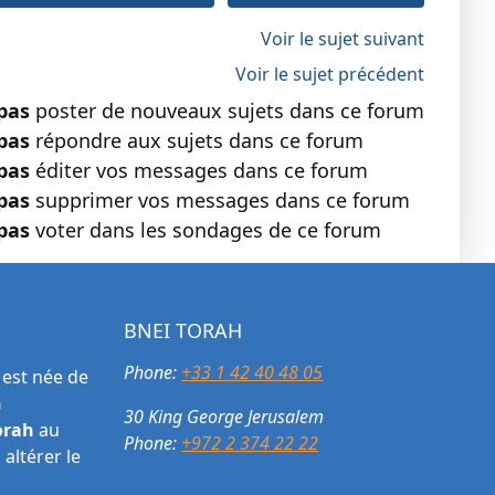
Voir le sujet suivant
Voir le sujet précédent
pas
poster de nouveaux sujets dans ce forum
pas
répondre aux sujets dans ce forum
pas
éditer vos messages dans ce forum
pas
supprimer vos messages dans ce forum
pas
voter dans les sondages de ce forum
BNEI TORAH
Phone:
+33 1 42 40 48 05
est née de
h
30 King George Jerusalem
orah
au
Phone:
+972 2 374 22 22
altérer le