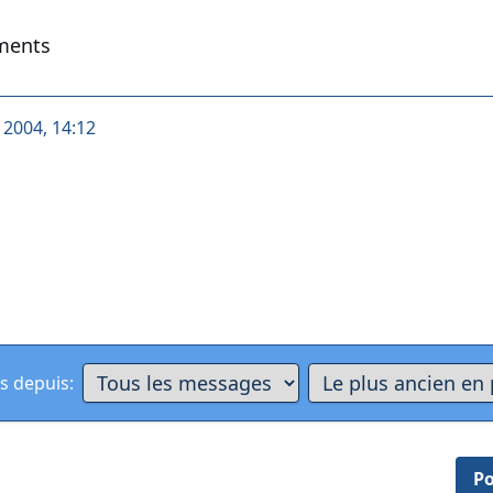
ments
t 2004, 14:12
s depuis:
Po