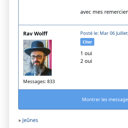
avec mes remercie
Rav Wolff
Posté le: Mar 06 Juille
Citer
1 oui
2 oui
Messages: 833
Montrer les message
»
Jeûnes