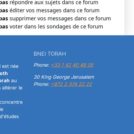
pas
répondre aux sujets dans ce forum
pas
éditer vos messages dans ce forum
pas
supprimer vos messages dans ce forum
pas
voter dans les sondages de ce forum
BNEI TORAH
Phone:
+33 1 42 40 48 05
H
est née
oth
30 King George Jerusalem
orah
au
Phone:
+972 2 374 22 22
altérer le
 concentre
le
d'études