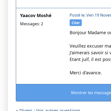
Yaacov Moshé
Posté le: Ven 19 Nove
Citer
Messages: 2
Bonjour Madame ou
Veuillez excuser ma
J'aimerais savoir si
Etant juif, il est po
Merci d'avance.
Montrer les message
»
Divers : Vos autres questions