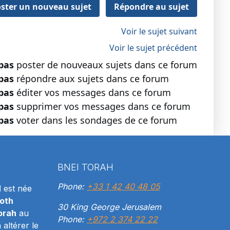
ster un nouveau sujet
Répondre au sujet
Voir le sujet suivant
Voir le sujet précédent
pas
poster de nouveaux sujets dans ce forum
pas
répondre aux sujets dans ce forum
pas
éditer vos messages dans ce forum
pas
supprimer vos messages dans ce forum
pas
voter dans les sondages de ce forum
BNEI TORAH
Phone:
+33 1 42 40 48 05
H
est née
oth
30 King George Jerusalem
orah
au
Phone:
+972 2 374 22 22
altérer le