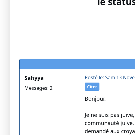
le statu
Safiyya
Posté le: Sam 13 Nov
Citer
Messages: 2
Bonjour.
Je ne suis pas juive
communauté juive. B
demandé aux croyan