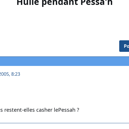
Huile pendant Pessa'h
Po
2005, 8:23
s restent-elles casher lePessah ?