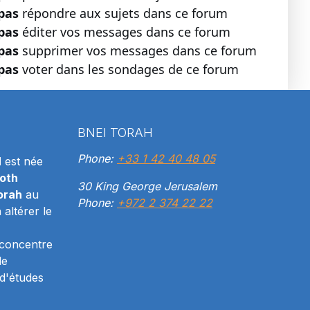
pas
répondre aux sujets dans ce forum
pas
éditer vos messages dans ce forum
pas
supprimer vos messages dans ce forum
pas
voter dans les sondages de ce forum
BNEI TORAH
Phone:
+33 1 42 40 48 05
H
est née
oth
30 King George Jerusalem
orah
au
Phone:
+972 2 374 22 22
altérer le
 concentre
le
d'études