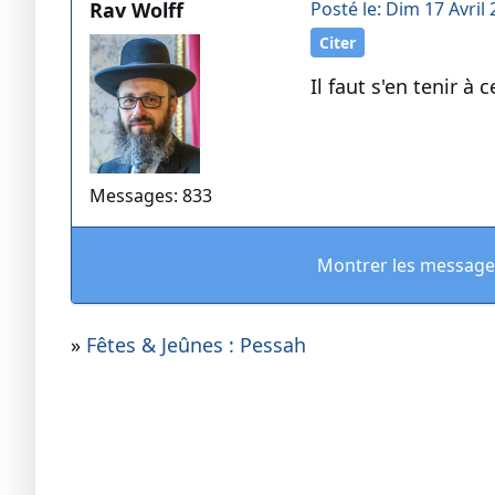
Rav Wolff
Posté le: Dim 17 Avril 
Citer
Il faut s'en tenir à c
Messages: 833
Montrer les message
»
Fêtes & Jeûnes : Pessah