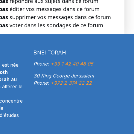
pas
répondre aux sujets dans ce forum
pas
éditer vos messages dans ce forum
pas
supprimer vos messages dans ce forum
pas
voter dans les sondages de ce forum
BNEI TORAH
Phone:
+33 1 42 40 48 05
H
est née
oth
30 King George Jerusalem
orah
au
Phone:
+972 2 374 22 22
altérer le
 concentre
le
d'études