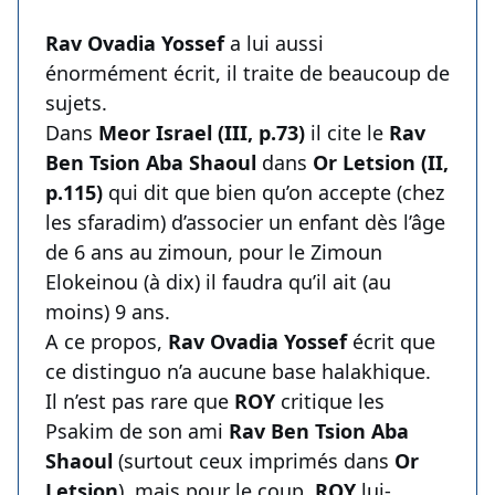
Rav Ovadia Yossef
a lui aussi
énormément écrit, il traite de beaucoup de
sujets.
Dans
Meor Israel (III, p.73)
il cite le
Rav
Ben Tsion Aba Shaoul
dans
Or Letsion (II,
p.115)
qui dit que bien qu’on accepte (chez
les sfaradim) d’associer un enfant dès l’âge
de 6 ans au zimoun, pour le Zimoun
Elokeinou (à dix) il faudra qu’il ait (au
moins) 9 ans.
A ce propos,
Rav Ovadia Yossef
écrit que
ce distinguo n’a aucune base halakhique.
Il n’est pas rare que
ROY
critique les
Psakim de son ami
Rav Ben Tsion Aba
Shaoul
(surtout ceux imprimés dans
Or
Letsion
), mais pour le coup,
ROY
lui-