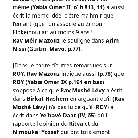
même
(Yabia Omer II, o’’h §13, 11)
a aussi
écrit la même idée, d’être ma’hmir que
l’enfant (que l’on associe au Zimoun
Elokeinou) ait au moins 9 ans !
Rav Méir Mazouz
le souligne dans
Arim
Nissi (Guitin, Mavo, p.77)
.
[Dans le cadre d’autres remarques sur
ROY, Rav Mazouz
indique aussi
(p.78)
que
ROY (Yabia Omer IX p.194 en bas)
s’oppose à ce que
Rav Moshé Lévy
a écrit
dans
Birkat Hashem
en arguant qu’il
(Rav
Moshé Lévy)
n’a pas lu ce qu’il (
ROY
) a
écrit dans
Ye’havé Daat (IV, §5)
où il
rapporte l’opinion du
Ritva
et du
Nimoukei Yossef
qui ont totalement